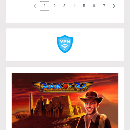
❮
1
2
3
4
5
6
7
❯