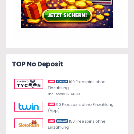
TOP No Deposit
100 Freespins ohne
Einzahlung
Bonuscode FREAK100
50 Freespins ohne Einzahlung
(App)
150 Freespins ohne
Einzahlung