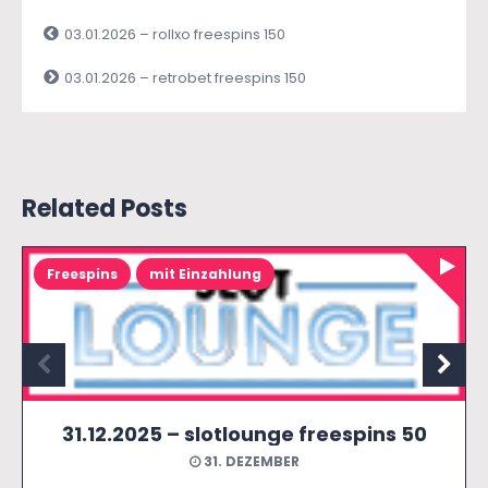
03.01.2026 – rollxo freespins 150
03.01.2026 – retrobet freespins 150
Related Posts
Freespins
mit Einzahlung
31.12.2025 – slotlounge freespins 50
31. DEZEMBER