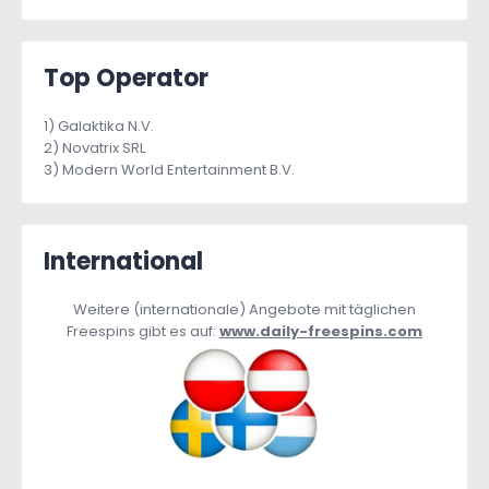
Top Operator
1)
Galaktika N.V.
2)
Novatrix SRL
3)
Modern World Entertainment B.V.
International
Weitere (internationale) Angebote mit täglichen
Freespins gibt es auf:
www.daily-freespins.com