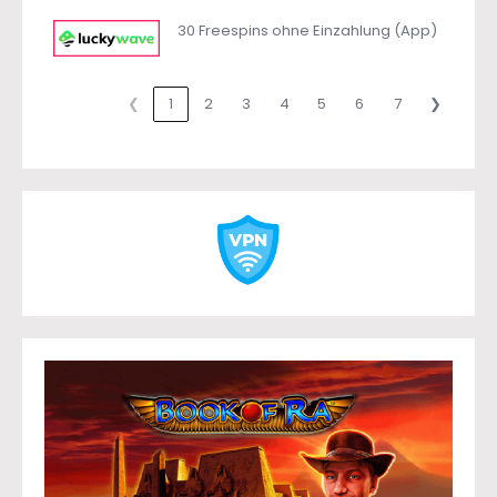
30 Freespins ohne Einzahlung (App)
❮
1
2
3
4
5
6
7
❯