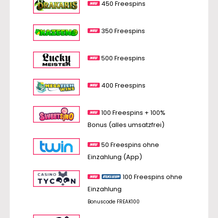
450 Freespins
350 Freespins
500 Freespins
400 Freespins
100 Freespins + 100%
Bonus (alles umsatzfrei)
50 Freespins ohne
Einzahlung (App)
100 Freespins ohne
Einzahlung
Bonuscode FREAK100