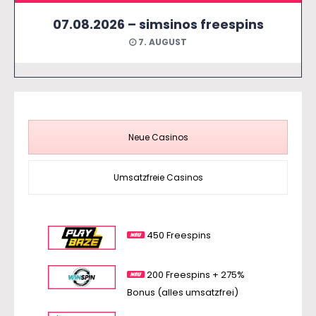
07.08.2026 – simsinos freespins
7. AUGUST
Neue Casinos
Umsatzfreie Casinos
450 Freespins
200 Freespins + 275%
Bonus (alles umsatzfrei)