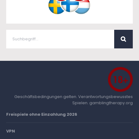
Geschäftsbedingungen gelten. Verantwortungsbewusstes
Spielen.
gamblingtherapy.org
Freispiele ohne Einzahlung 2026
VPN