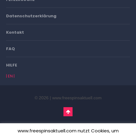
Datenschutzerklärung
Kontakt
FAQ
HILFE
| EN |
© 2026 | www.freespinsaktuell.com
Freespins ohne Einzahlung -
www.freespinsaktuell.com nutzt Cookies, um