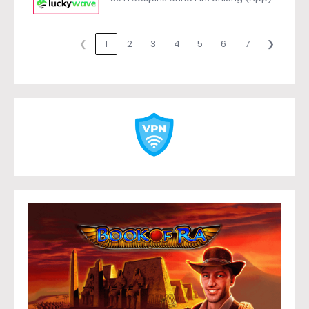
❮
1
2
3
4
5
6
7
❯