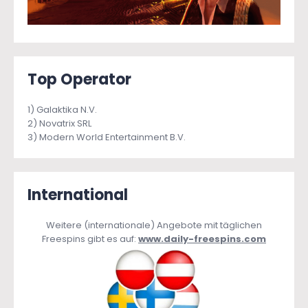
Top Operator
1)
Galaktika N.V.
2)
Novatrix SRL
3)
Modern World Entertainment B.V.
International
Weitere (internationale) Angebote mit täglichen
Freespins gibt es auf:
www.daily-freespins.com