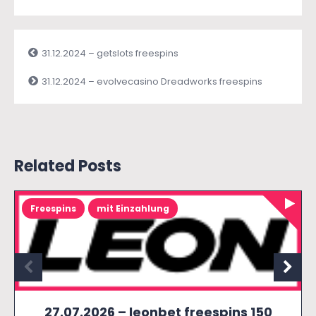
31.12.2024 – getslots freespins
31.12.2024 – evolvecasino Dreadworks freespins
Related Posts
Freespins
mit Einzahlung
27.07.2026 – leonbet freespins 150