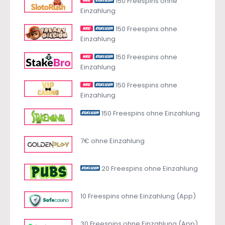
150 Freespins ohne
Einzahlung
150 Freespins ohne
Einzahlung
150 Freespins ohne
Einzahlung
150 Freespins ohne
Einzahlung
150 Freespins ohne Einzahlung
7€ ohne Einzahlung
20 Freespins ohne Einzahlung
10 Freespins ohne Einzahlung (App)
30 Freespins ohne Einzahlung (App)