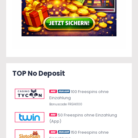
TOP No Deposit
100 Freespins ohne
Einzahlung
Bonuscode FREAK100
50 Freespins ohne Einzahlung
(App)
150 Freespins ohne