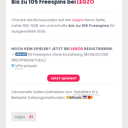
Bis zu 105 Freespins bei
LEGZO
Checke die Bonuscodes auf der
Legzo
News Seite,
zahle 15€-50€ ein und erhalte
bis zu 105 Freespins
für
ausgewählte Slots.
NOCH KEIN SPIELER? JETZT BEI
LEGZO
REGISTRIEREN!
✓
50 Freespins ohne Einzahlung (BONUSCODE:
FREESPINSAKTUELL)
VPN
erlaubt
Jetzt spielen!
Verwandte Seiten betrieben von:
Galaktika N.V.
Beliebte Zahlungsmethoden:
Legzo
21