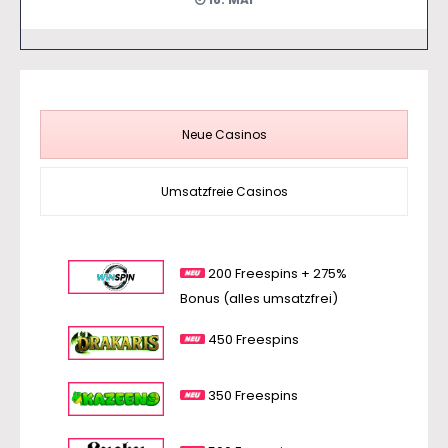
Neue Casinos
Umsatzfreie Casinos
200 Freespins + 275%
Bonus (alles umsatzfrei)
450 Freespins
350 Freespins