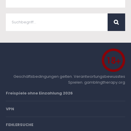
Geschäftsbedingungen gelten. Verantwortungsbewusstes
Spielen.
gamblingtherapy.org
Freispiele ohne Einzahlung 2026
VPN
FEHLERSUCHE