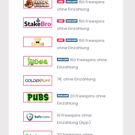
150 Freespins
ohne Einzahlung
150 Freespins
ohne Einzahlung
150 Freespins
ohne Einzahlung
150 Freespins ohne
Einzahlung
7€ ohne Einzahlung
20 Freespins ohne
Einzahlung
10 Freespins ohne
Einzahlung (App)
30 Freespins ohne