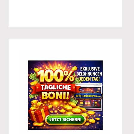
10.07.2026 – casinorocket freespins 1222
10. JULI