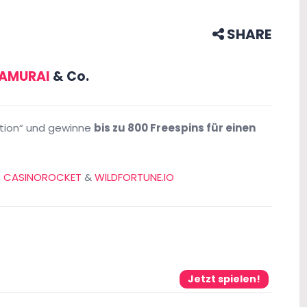
SHARE
SAMURAI
& Co.
otion“ und gewinne
bis zu 800 Freespins für einen
,
CASINOROCKET
&
WILDFORTUNE.IO
Jetzt spielen!