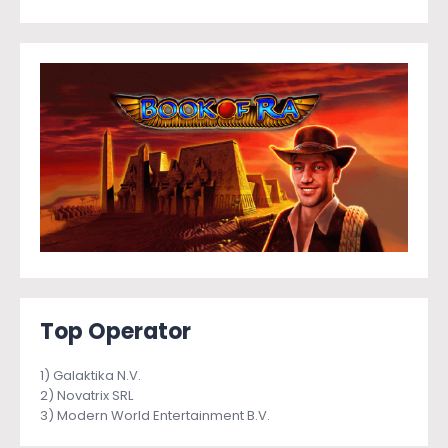
Top Operator
1)
Galaktika N.V.
2)
Novatrix SRL
3)
Modern World Entertainment B.V.