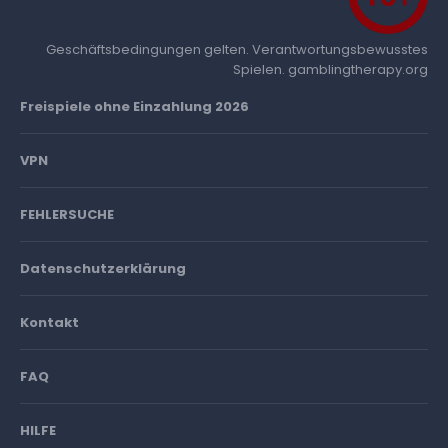
Geschäftsbedingungen gelten. Verantwortungsbewusstes
Spielen.
gamblingtherapy.org
Freispiele ohne Einzahlung 2026
VPN
FEHLERSUCHE
Datenschutzerklärung
Kontakt
FAQ
HILFE