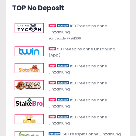
TOP No Deposit
100 Freespins ohne
Einzahlung
Bonuscode FREAK100
50 Freespins ohne Einzahlung
(App)
150 Freespins ohne
Einzahlung
150 Freespins ohne
Einzahlung
150 Freespins ohne
Einzahlung
150 Freespins ohne
Einzahlung
150 Freespins ohne Einzahlung