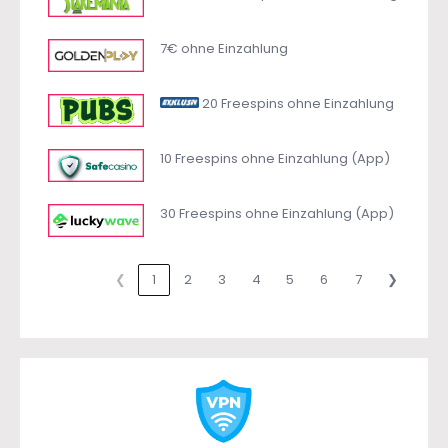
7€ ohne Einzahlung
20 Freespins ohne Einzahlung
10 Freespins ohne Einzahlung (App)
30 Freespins ohne Einzahlung (App)
❮
1
2
3
4
5
6
7
❯