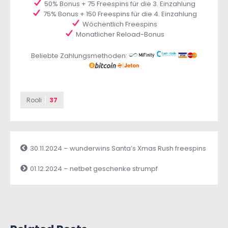
50% Bonus + 75 Freespins für die 3. Einzahlung
75% Bonus + 150 Freespins für die 4. Einzahlung
Wöchentlich Freespins
Monatlicher Reload-Bonus
Beliebte Zahlungsmethoden:
Rooli
37
30.11.2024 – wunderwins Santa’s Xmas Rush freespins
01.12.2024 – netbet geschenke strumpf