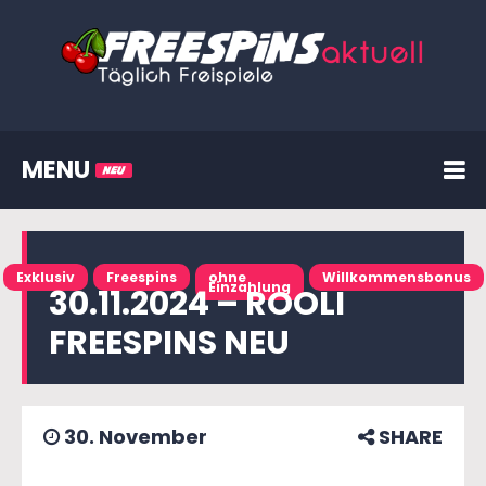
MENU
Exklusiv
Freespins
ohne
Willkommensbonus
Einzahlung
30.11.2024 – ROOLI
FREESPINS NEU
30. November
SHARE