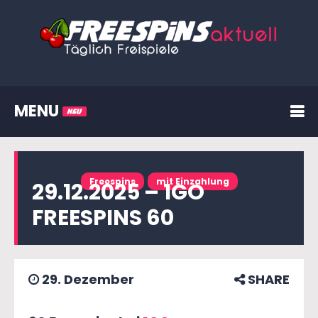
MENU
Freespins
mit Einzahlung
29.12.2025 – 1GO
FREESPINS 60
29. Dezember
SHARE