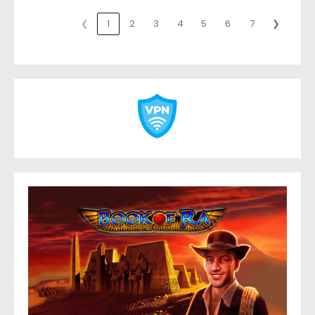
❮
1
2
3
4
5
6
7
❯