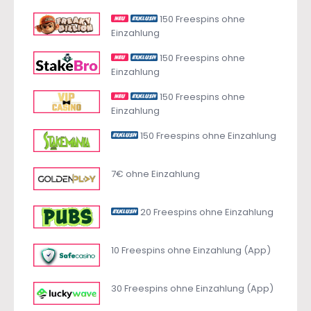
150 Freespins ohne
Einzahlung
150 Freespins ohne
Einzahlung
150 Freespins ohne
Einzahlung
150 Freespins ohne Einzahlung
7€ ohne Einzahlung
20 Freespins ohne Einzahlung
10 Freespins ohne Einzahlung (App)
30 Freespins ohne Einzahlung (App)