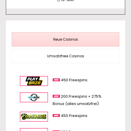
Neue Casinos
Umsatzfreie Casinos
450 Freespins
200 Freespins + 275%
Bonus (alles umsatzfrei)
450 Freespins