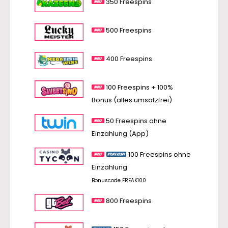
350 Freespins
500 Freespins
400 Freespins
100 Freespins + 100%
Bonus (alles umsatzfrei)
50 Freespins ohne
Einzahlung (App)
100 Freespins ohne
Einzahlung
Bonuscode FREAK100
800 Freespins