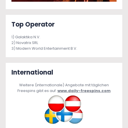
Top Operator
1)
Galaktika N.V.
2)
Novatrix SRL
3)
Modern World Entertainment B.V.
International
Weitere (internationale) Angebote mit täglichen
Freespins gibt es auf:
www.daily-freespins.com