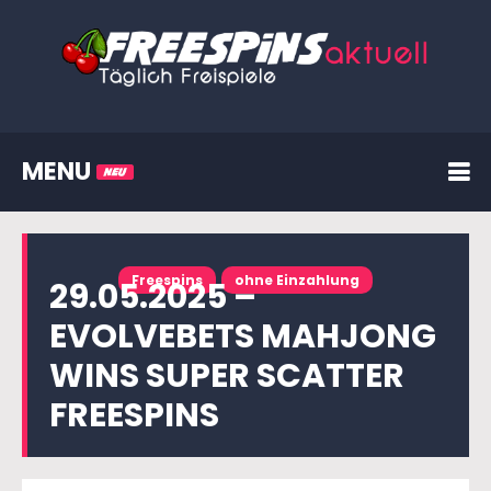
MENU
Freespins
ohne Einzahlung
29.05.2025 –
EVOLVEBETS MAHJONG
WINS SUPER SCATTER
FREESPINS