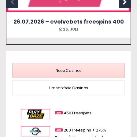
26.07.2026 – evolvebets freespins 400
26. JULI
Neue Casinos
Umsatzfreie Casinos
450 Freespins
200 Freespins + 275%