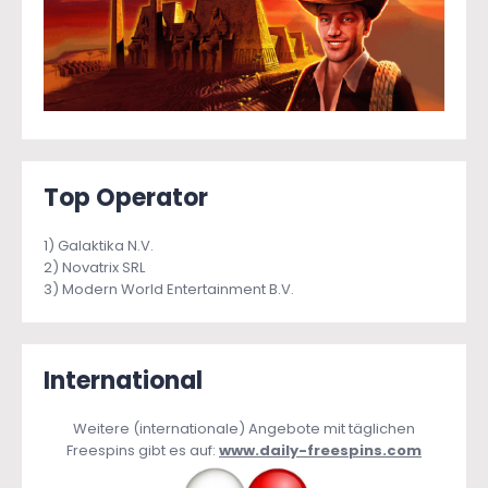
Top Operator
1)
Galaktika N.V.
2)
Novatrix SRL
3)
Modern World Entertainment B.V.
International
Weitere (internationale) Angebote mit täglichen
Freespins gibt es auf:
www.daily-freespins.com