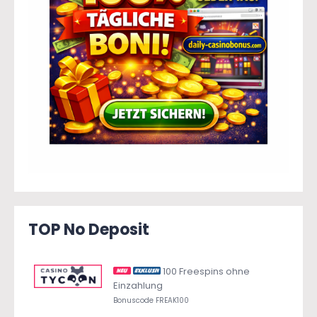
TOP No Deposit
100 Freespins ohne
Einzahlung
Bonuscode FREAK100