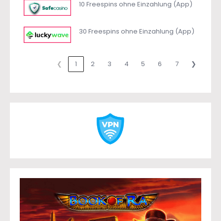
10 Freespins ohne Einzahlung (App)
30 Freespins ohne Einzahlung (App)
❮
1
2
3
4
5
6
7
❯