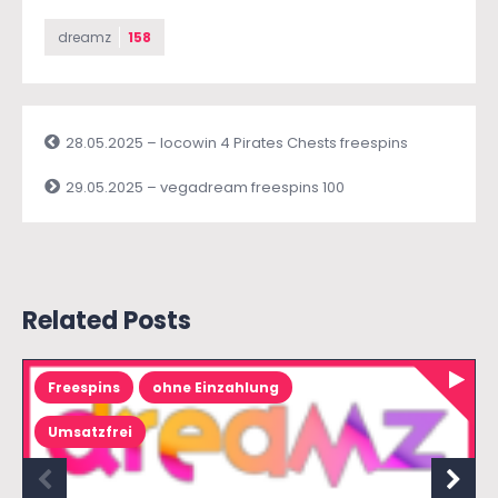
dreamz
158
28.05.2025 – locowin 4 Pirates Chests freespins
29.05.2025 – vegadream freespins 100
Related Posts
Freespins
ohne Einzahlung
Umsatzfrei