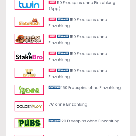
50 Freespins ohne Einzahlung
(App)
150 Freespins ohne
Einzahlung
150 Freespins ohne
Einzahlung
150 Freespins ohne
Einzahlung
150 Freespins ohne
Einzahlung
150 Freespins ohne Einzahlung
7€ ohne Einzahlung
20 Freespins ohne Einzahlung