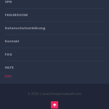
VPN
FEHLERSUCHE
Datenschutzerklärung
Kontakt
FAQ
HILFE
| EN |
© 2026 | www.freespinsaktuell.com