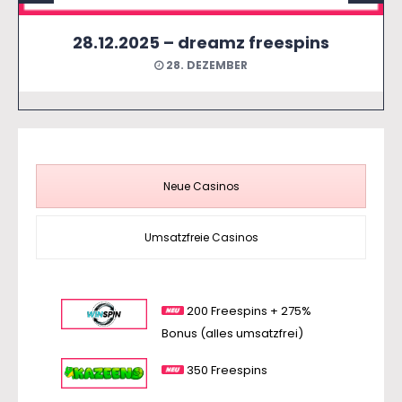
28.12.2025 – dreamz freespins
28. DEZEMBER
Neue Casinos
Umsatzfreie Casinos
200 Freespins + 275%
Bonus (alles umsatzfrei)
350 Freespins