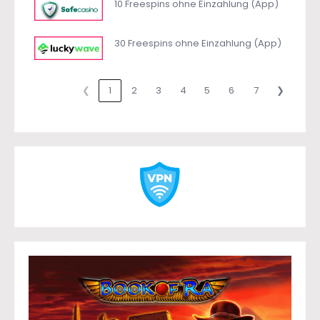
10 Freespins ohne Einzahlung (App)
30 Freespins ohne Einzahlung (App)
❮
1
2
3
4
5
6
7
❯