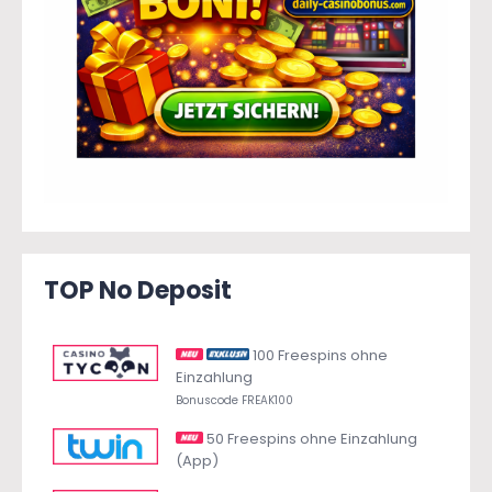
TOP No Deposit
100 Freespins ohne
Einzahlung
Bonuscode FREAK100
50 Freespins ohne Einzahlung
(App)