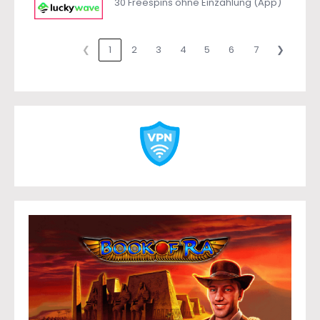
30 Freespins ohne Einzahlung (App)
❮
1
2
3
4
5
6
7
❯