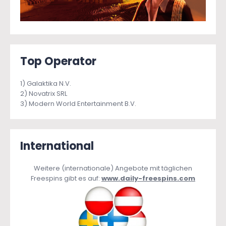
Top Operator
1)
Galaktika N.V.
2)
Novatrix SRL
3)
Modern World Entertainment B.V.
International
Weitere (internationale) Angebote mit täglichen
Freespins gibt es auf:
www.daily-freespins.com