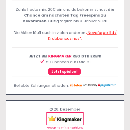
Zahle heute min. 20€ ein und du bekommst hast
die
Chance am nächsten Tag Freespins zu
bekommen
. Gültig täglich bis 8. Januar 2026
Die Aktion läuft auch in vielen anderen
„Novaforge Ltd /
Krabbencasinos“.
JETZT BEI
KINGMAKER
REGISTRIEREN!
50 Chancen auf 1 Mio. €
Jetzt spielen!
Beliebte Zahlungsmethoden:
26. Dezember
,
Freespins
mit Einzahlung