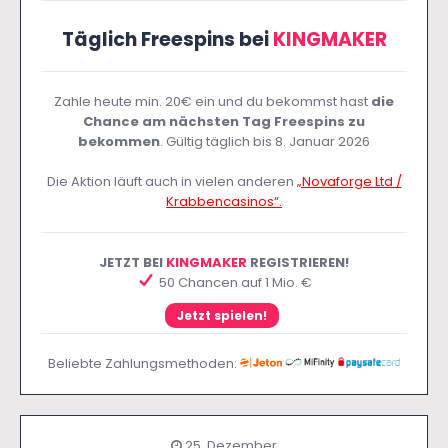
Täglich Freespins bei
KINGMAKER
Zahle heute min. 20€ ein und du bekommst hast
die
Chance am nächsten Tag Freespins zu
bekommen
. Gültig täglich bis 8. Januar 2026
Die Aktion läuft auch in vielen anderen
„Novaforge Ltd /
Krabbencasinos“.
JETZT BEI
KINGMAKER
REGISTRIEREN!
50 Chancen auf 1 Mio. €
Jetzt spielen!
Beliebte Zahlungsmethoden:
25. Dezember