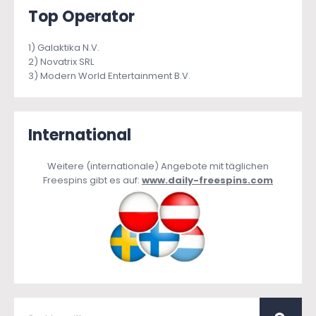
Top Operator
1)
Galaktika N.V.
2)
Novatrix SRL
3)
Modern World Entertainment B.V.
International
Weitere (internationale) Angebote mit täglichen
Freespins gibt es auf:
www.daily-freespins.com