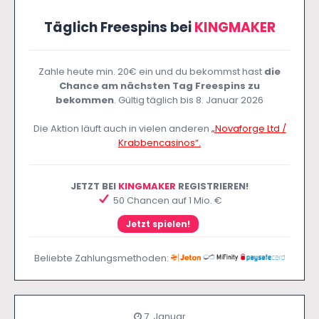
Täglich Freespins bei
KINGMAKER
Zahle heute min. 20€ ein und du bekommst hast
die
Chance am nächsten Tag Freespins zu
bekommen
. Gültig täglich bis 8. Januar 2026
Die Aktion läuft auch in vielen anderen
„Novaforge Ltd /
Krabbencasinos“.
JETZT BEI
KINGMAKER
REGISTRIEREN!
50 Chancen auf 1 Mio. €
Jetzt spielen!
Beliebte Zahlungsmethoden:
7. Januar