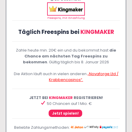
,
Freespins
mit Einzahlung
Täglich Freespins bei
KINGMAKER
Zahle heute min. 20€ ein und du bekommst hast
die
Chance am nächsten Tag Freespins zu
bekommen
. Gültig täglich bis 8. Januar 2026
Die Aktion läuft auch in vielen anderen
„Novaforge Ltd /
Krabbencasinos“.
JETZT BEI
KINGMAKER
REGISTRIEREN!
50 Chancen auf 1 Mio. €
Jetzt spielen!
Beliebte Zahlungsmethoden: