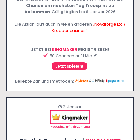
Chance am nächsten Tag Freespins zu
bekommen
. Gültig täglich bis 8. Januar 2026
Die Aktion läuft auch in vielen anderen
„Novaforge Ltd /
Krabbencasinos“.
JETZT BEI
KINGMAKER
REGISTRIEREN!
50 Chancen auf 1 Mio. €
Jetzt spielen!
Beliebte Zahlungsmethoden:
2. Januar
,
Freespins
mit Einzahlung