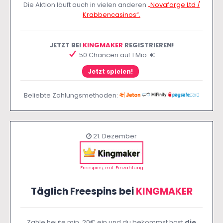
Die Aktion läuft auch in vielen anderen
„Novaforge Ltd /
Krabbencasinos“.
JETZT BEI
KINGMAKER
REGISTRIEREN!
50 Chancen auf 1 Mio. €
Jetzt spielen!
Beliebte Zahlungsmethoden:
21. Dezember
,
Freespins
mit Einzahlung
Täglich Freespins bei
KINGMAKER
Zahle heute min. 20€ ein und du bekommst hast
die