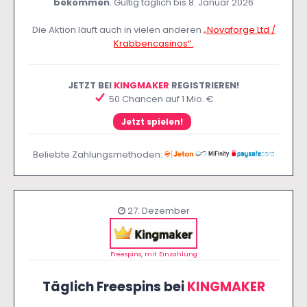
bekommen
. Gültig täglich bis 8. Januar 2026
Die Aktion läuft auch in vielen anderen
„Novaforge Ltd /
Krabbencasinos“.
JETZT BEI
KINGMAKER
REGISTRIEREN!
50 Chancen auf 1 Mio. €
Jetzt spielen!
Beliebte Zahlungsmethoden:
27. Dezember
,
Freespins
mit Einzahlung
Täglich Freespins bei
KINGMAKER