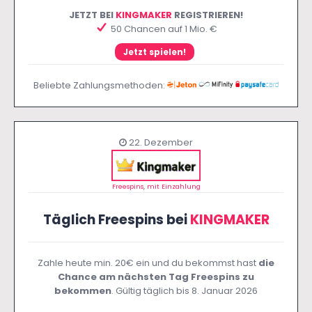
JETZT BEI
KINGMAKER
REGISTRIEREN!
50 Chancen auf 1 Mio. €
Jetzt spielen!
Beliebte Zahlungsmethoden:
22. Dezember
,
Freespins
mit Einzahlung
Täglich Freespins bei
KINGMAKER
Zahle heute min. 20€ ein und du bekommst hast
die
Chance am nächsten Tag Freespins zu
bekommen
. Gültig täglich bis 8. Januar 2026