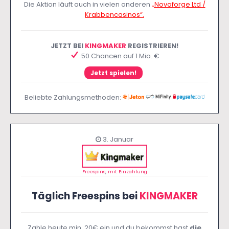
Die Aktion läuft auch in vielen anderen
„Novaforge Ltd /
Krabbencasinos“.
JETZT BEI
KINGMAKER
REGISTRIEREN!
50 Chancen auf 1 Mio. €
Jetzt spielen!
Beliebte Zahlungsmethoden:
3. Januar
,
Freespins
mit Einzahlung
Täglich Freespins bei
KINGMAKER
Zahle heute min. 20€ ein und du bekommst hast
die