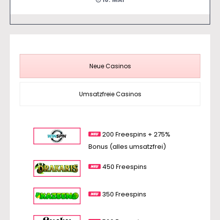
Neue Casinos
Umsatzfreie Casinos
200 Freespins + 275%
Bonus (alles umsatzfrei)
450 Freespins
350 Freespins