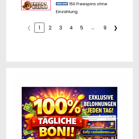
150 Freespins ohne
Einzahlung
…
❮
1
2
3
4
5
9
❯