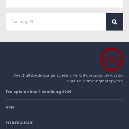
Geschäftsbedingungen gelten. Verantwortungsbewusstes
Spielen.
gamblingtherapy.org
Freispiele ohne Einzahlung 2026
VPN
FEHLERSUCHE