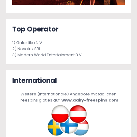
Top Operator
1)
Galaktika N.V.
2)
Novatrix SRL
3)
Modern World Entertainment B.V.
International
Weitere (internationale) Angebote mit täglichen
Freespins gibt es auf:
www.daily-freespins.com