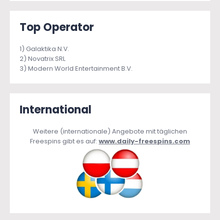
Top Operator
1)
Galaktika N.V.
2)
Novatrix SRL
3)
Modern World Entertainment B.V.
International
Weitere (internationale) Angebote mit täglichen
Freespins gibt es auf:
www.daily-freespins.com