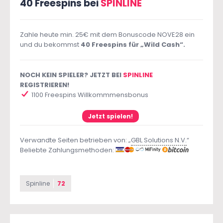
40 Freespins bei
SPINLINE
Zahle heute min. 25€ mit dem Bonuscode NOVE28 ein
und du bekommst
40 Freespins für „Wild Cash“.
NOCH KEIN SPIELER? JETZT BEI
SPINLINE
REGISTRIEREN!
1100 Freespins Willkommmensbonus
Jetzt spielen!
Verwandte Seiten betrieben von: „
GBL Solutions N.V.
“
Beliebte Zahlungsmethoden:
Spinline
72