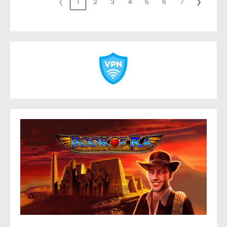
❮
1
2
3
4
5
6
7
❯