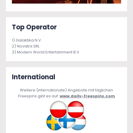
Top Operator
1)
Galaktika N.V.
2)
Novatrix SRL
3)
Modern World Entertainment B.V.
International
Weitere (internationale) Angebote mit täglichen
Freespins gibt es auf:
www.daily-freespins.com