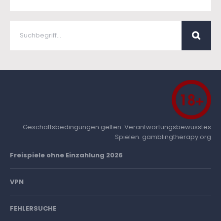
Geschäftsbedingungen gelten. Verantwortungsbewusstes
Spielen.
gamblingtherapy.org
Freispiele ohne Einzahlung 2026
VPN
FEHLERSUCHE