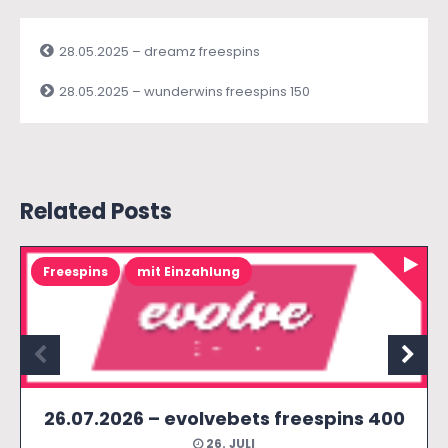
28.05.2025 – dreamz freespins
28.05.2025 – wunderwins freespins 150
Related Posts
Freespins
mit Einzahlung
26.07.2026 – evolvebets freespins 400
26. JULI