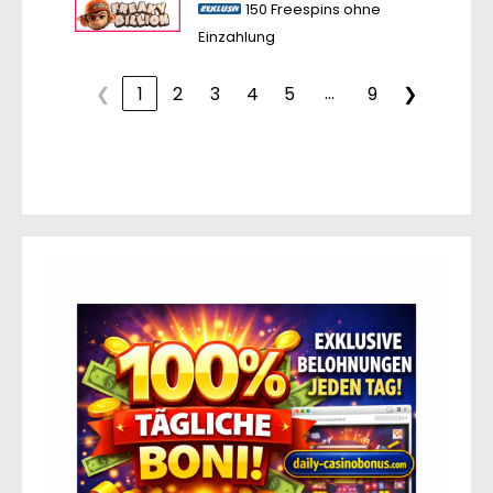
150 Freespins ohne
Einzahlung
…
❮
1
2
3
4
5
9
❯