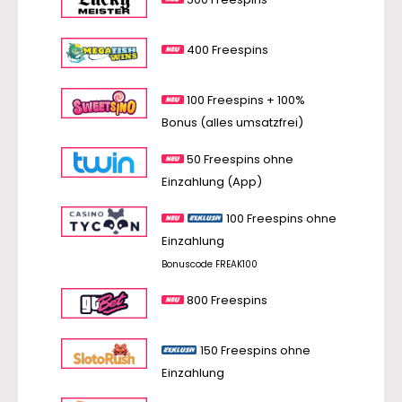
400 Freespins
100 Freespins + 100%
Bonus (alles umsatzfrei)
50 Freespins ohne
Einzahlung (App)
100 Freespins ohne
Einzahlung
Bonuscode FREAK100
800 Freespins
150 Freespins ohne
Einzahlung