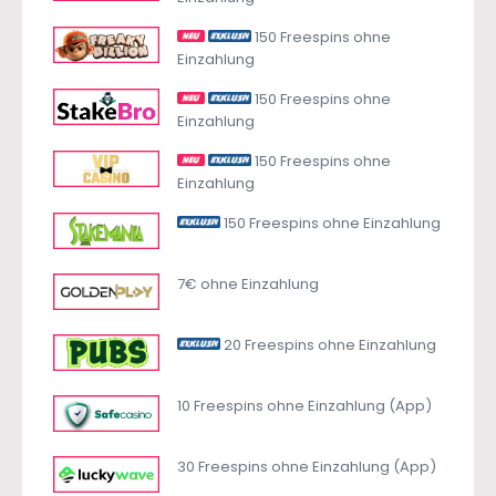
150 Freespins ohne
Einzahlung
150 Freespins ohne
Einzahlung
150 Freespins ohne
Einzahlung
150 Freespins ohne Einzahlung
7€ ohne Einzahlung
20 Freespins ohne Einzahlung
10 Freespins ohne Einzahlung (App)
30 Freespins ohne Einzahlung (App)