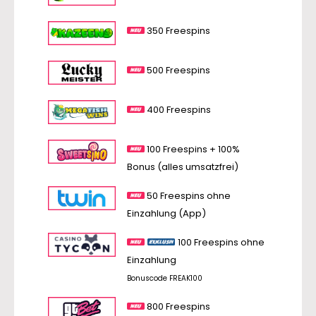
350 Freespins
500 Freespins
400 Freespins
100 Freespins + 100%
Bonus (alles umsatzfrei)
50 Freespins ohne
Einzahlung (App)
100 Freespins ohne
Einzahlung
Bonuscode FREAK100
800 Freespins