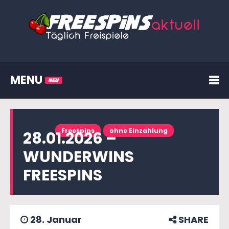
MENU
Freespins
ohne Einzahlung
28.01.2026 –
WUNDERWINS
FREESPINS
28. Januar
SHARE