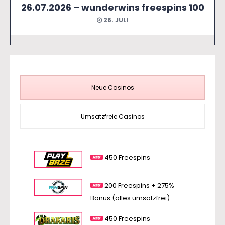
26.07.2026 – wunderwins freespins 100
26. JULI
Neue Casinos
Umsatzfreie Casinos
450 Freespins
200 Freespins + 275%
Bonus (alles umsatzfrei)
450 Freespins