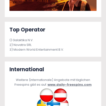
Top Operator
1)
Galaktika N.V.
2)
Novatrix SRL
3)
Modern World Entertainment B.V.
International
Weitere (internationale) Angebote mit täglichen
Freespins gibt es auf:
www.daily-freespins.com