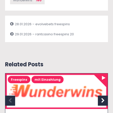
Wunderwins
160
28.01.2026 – evolvebets freespins
29.01.2026 – rantcasino freespins 20
Related Posts
Freespins
mit Einzahlung