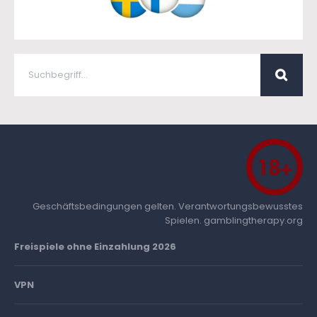
Geschäftsbedingungen gelten. Verantwortungsbewusstes
Spielen.
gamblingtherapy.org
Freispiele ohne Einzahlung 2026
VPN