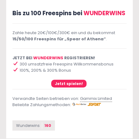
Bis zu 100 Freespins bei
WUNDERWINS
Zahle heute 20€/100€/300€ ein und du bekommst
15/50/100 Freespins für „Spear of Athena“
.
JETZT BEI
WUNDERWINS
REGISTRIEREN!
300 umsatzfreie Freespins Willkommensbonus
100%, 200% & 300% Bonus
Jetzt spielen!
Verwandte Seiten betrieben von:
Gammix Limited
Beliebte Zahlungsmethoden:
Wunderwins
160