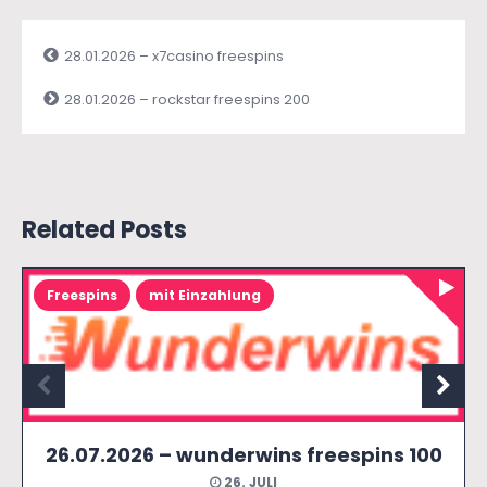
28.01.2026 – x7casino freespins
28.01.2026 – rockstar freespins 200
Related Posts
Freespins
mit Einzahlung
26.07.2026 – wunderwins freespins 100
26. JULI