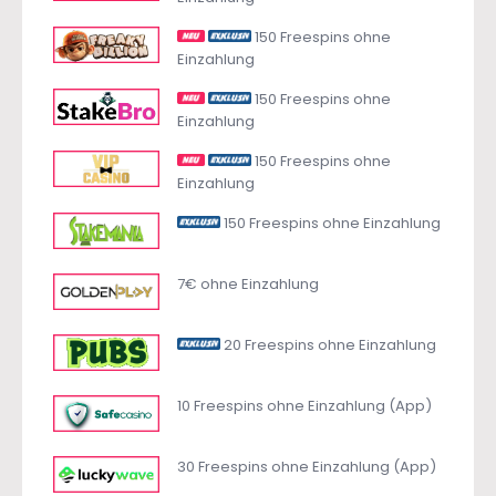
150 Freespins ohne
Einzahlung
150 Freespins ohne
Einzahlung
150 Freespins ohne
Einzahlung
150 Freespins ohne Einzahlung
7€ ohne Einzahlung
20 Freespins ohne Einzahlung
10 Freespins ohne Einzahlung (App)
30 Freespins ohne Einzahlung (App)