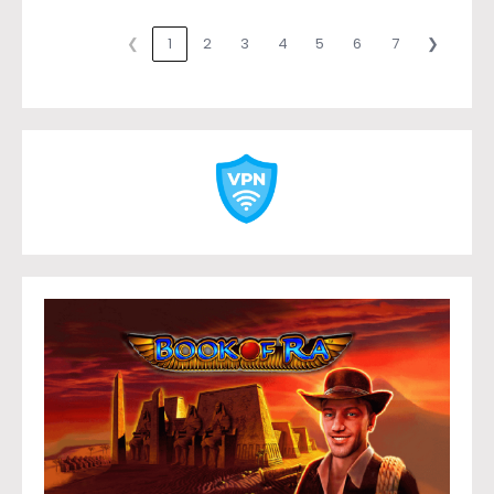
❮
1
2
3
4
5
6
7
❯