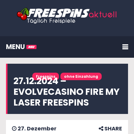
MENU
Freespins
ohne Einzahlung
27.12.2024 –
EVOLVECASINO FIRE MY
LASER FREESPINS
27. Dezember
SHARE