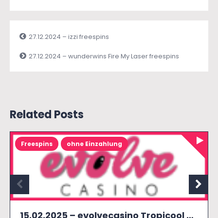
27.12.2024 – izzi freespins
27.12.2024 – wunderwins Fire My Laser freespins
Related Posts
Freespins
ohne Einzahlung
15.02.2025 – evolvecasino Tropicool 4 freespins