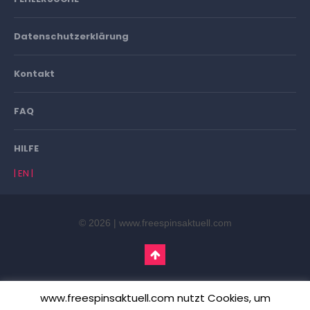
Datenschutzerklärung
Kontakt
FAQ
HILFE
| EN |
© 2026 | www.freespinsaktuell.com
Freespins ohne Einzahlung -
www.freespinsaktuell.com nutzt Cookies, um