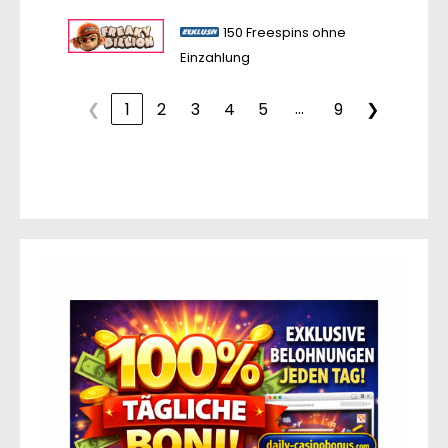
150 Freespins ohne
Einzahlung
…
❮
1
2
3
4
5
9
❯