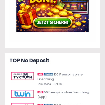
TOP No Deposit
100 Freespins ohne
Einzahlung
Bonuscode FREAK100
50 Freespins ohne Einzahlung
(App)