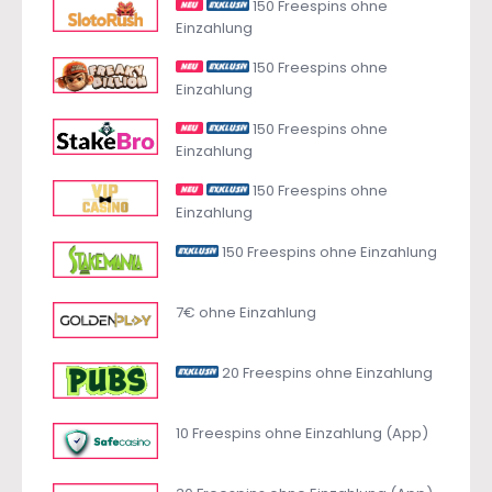
150 Freespins ohne
Einzahlung
150 Freespins ohne
Einzahlung
150 Freespins ohne
Einzahlung
150 Freespins ohne
Einzahlung
150 Freespins ohne Einzahlung
7€ ohne Einzahlung
20 Freespins ohne Einzahlung
10 Freespins ohne Einzahlung (App)