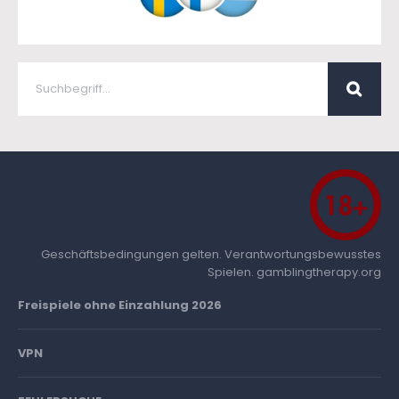
Geschäftsbedingungen gelten. Verantwortungsbewusstes
Spielen.
gamblingtherapy.org
Freispiele ohne Einzahlung 2026
VPN