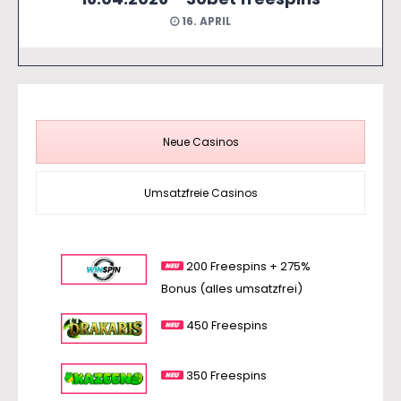
16. APRIL
Neue Casinos
Umsatzfreie Casinos
200 Freespins + 275%
Bonus (alles umsatzfrei)
450 Freespins
350 Freespins