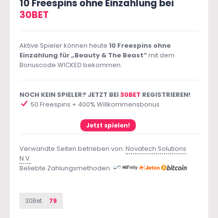
10 Freespins ohne Einzahlung bei
30BET
Aktive Spieler können heute
10 Freespins ohne
Einzahlung für „Beauty & The Beast“
mit dem
Bonuscode WICKED bekommen.
NOCH KEIN SPIELER? JETZT BEI
30BET
REGISTRIEREN!
50 Freespins + 400% Willkommensbonus
Jetzt spielen!
Verwandte Seiten betrieben von:
Novatech Solutions
N.V.
Beliebte Zahlungsmethoden:
30Bet
79