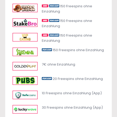
150 Freespins ohne
Einzahlung
150 Freespins ohne
Einzahlung
150 Freespins ohne
Einzahlung
150 Freespins ohne Einzahlung
7€ ohne Einzahlung
20 Freespins ohne Einzahlung
10 Freespins ohne Einzahlung (App)
30 Freespins ohne Einzahlung (App)