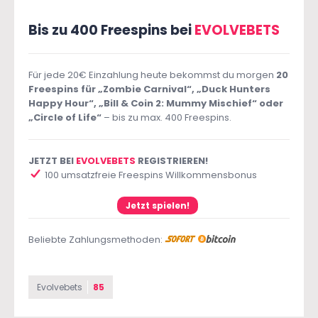
Bis zu 400 Freespins bei
EVOLVEBETS
Für jede 20€ Einzahlung heute bekommst du morgen
20
Freespins für „Zombie Carnival“, „Duck Hunters
Happy Hour“, „Bill & Coin 2: Mummy Mischief“ oder
„Circle of Life“
– bis zu max. 400 Freespins.
JETZT BEI
EVOLVEBETS
REGISTRIEREN!
100 umsatzfreie Freespins Willkommensbonus
Jetzt spielen!
Beliebte Zahlungsmethoden:
Evolvebets
85