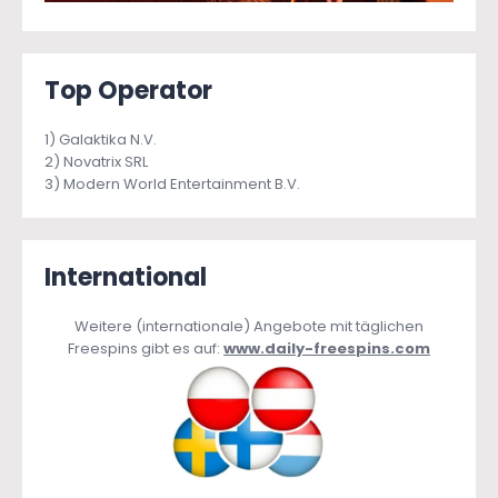
Top Operator
1)
Galaktika N.V.
2)
Novatrix SRL
3)
Modern World Entertainment B.V.
International
Weitere (internationale) Angebote mit täglichen
Freespins gibt es auf:
www.daily-freespins.com