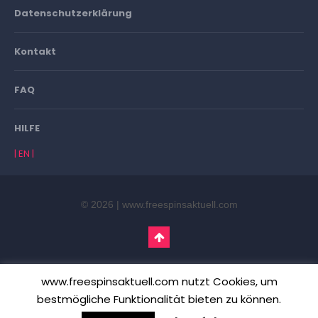
Datenschutzerklärung
Kontakt
FAQ
HILFE
| EN |
© 2026 | www.freespinsaktuell.com
Freespins ohne Einzahlung -
www.freespinsaktuell.com nutzt Cookies, um
bestmögliche Funktionalität bieten zu können.
jeden Tag!