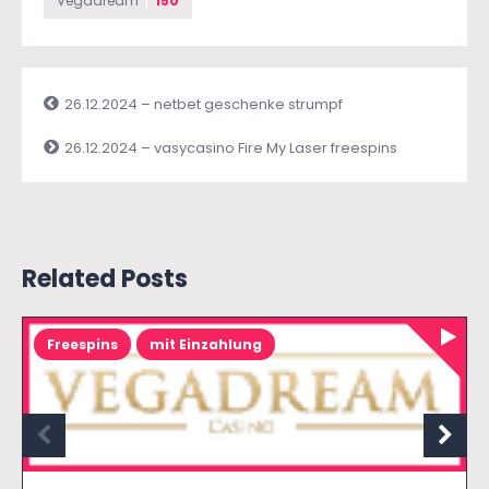
Vegadream
150
26.12.2024 – netbet geschenke strumpf
26.12.2024 – vasycasino Fire My Laser freespins
Related Posts
Freespins
mit Einzahlung