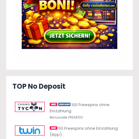
TOP No Deposit
100 Freespins ohne
Einzahlung
Bonuscode FREAK100
50 Freespins ohne Einzahlung
(App)