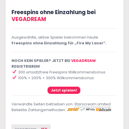
Freespins ohne Einzahlung bei
VEGADREAM
Ausgewählte, aktive Spieler bekommen heute
Freespins ohne Einzahlung für „Fire My Laser“.
NOCH KEIN SPIELER? JETZT BEI
VEGADREAM
REGISTRIEREN!
300 umsatzfreie Freespins Willkommensbonus
100% + 200% + 300% Willkommensbonus
Jetzt spielen!
Verwandte Seiten betrieben von:
Starscream Limited
Beliebte Zahlungsmethoden: