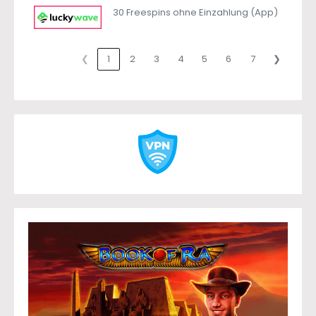
30 Freespins ohne Einzahlung (App)
❮
1
2
3
4
5
6
7
❯