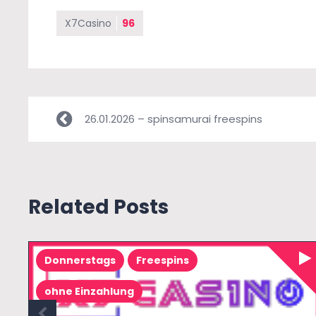
X7Casino
96
26.01.2026 – spinsamurai freespins
Related Posts
Donnerstags
Freespins
ohne Einzahlung