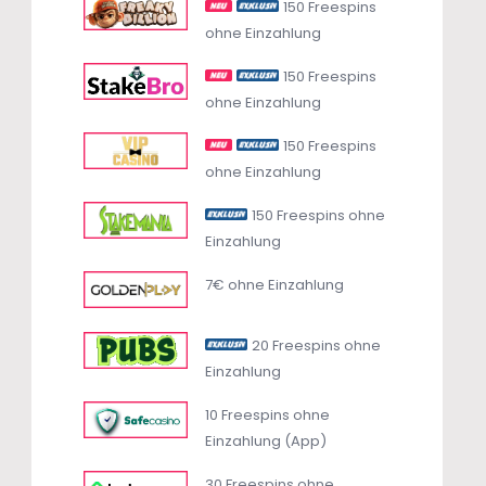
150 Freespins
ohne Einzahlung
150 Freespins
ohne Einzahlung
150 Freespins
ohne Einzahlung
150 Freespins ohne
Einzahlung
7€ ohne Einzahlung
20 Freespins ohne
Einzahlung
10 Freespins ohne
Einzahlung (App)
30 Freespins ohne