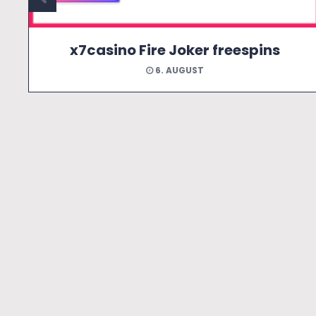
x7casino Fire Joker freespins
6. AUGUST