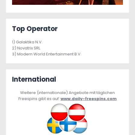
Top Operator
1)
Galaktika N.V.
2)
Novatrix SRL
3)
Modern World Entertainment B.V.
International
Weitere (internationale) Angebote mit täglichen
Freespins gibt es auf:
www.daily-freespins.com