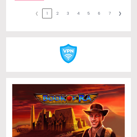
❮
1
2
3
4
5
6
7
❯