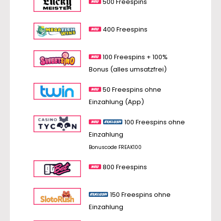
500 Freespins
400 Freespins
100 Freespins + 100%
Bonus (alles umsatzfrei)
50 Freespins ohne
Einzahlung (App)
100 Freespins ohne
Einzahlung
Bonuscode FREAK100
800 Freespins
150 Freespins ohne
Einzahlung