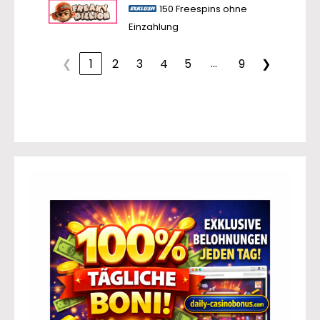
150 Freespins ohne
Einzahlung
…
❮
1
2
3
4
5
9
❯