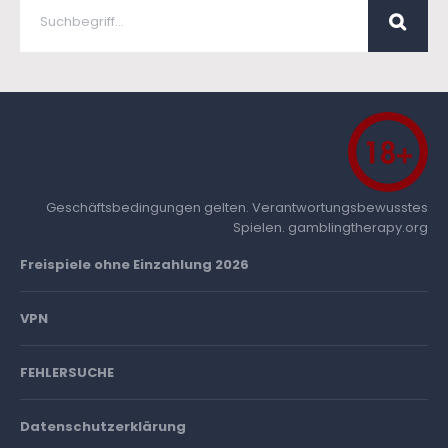
Geschäftsbedingungen gelten. Verantwortungsbewusstes
Spielen.
gamblingtherapy.org
Freispiele ohne Einzahlung 2026
VPN
FEHLERSUCHE
Datenschutzerklärung