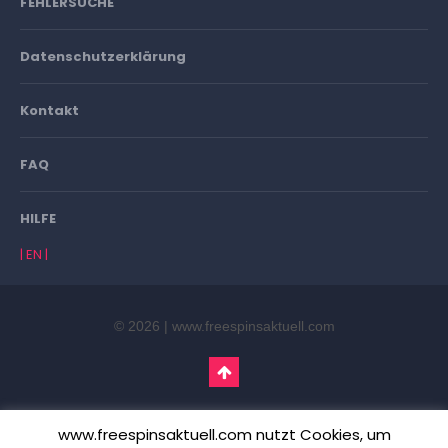
FEHLERSUCHE
Datenschutzerklärung
Kontakt
FAQ
HILFE
| EN |
© 2026 | www.freespinsaktuell.com
Freespins ohne Einzahlung -
www.freespinsaktuell.com nutzt Cookies, um