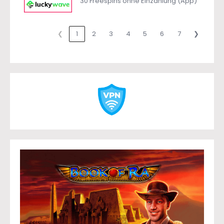
30 Freespins ohne Einzahlung (App)
❮
1
2
3
4
5
6
7
❯