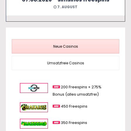
7. AUGUST
Neue Casinos
Umsatzfreie Casinos
200 Freespins + 275%
Bonus (alles umsatzfrei)
450 Freespins
350 Freespins