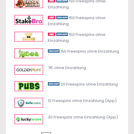
150 Freespins ohne
Einzahlung
150 Freespins ohne
Einzahlung
150 Freespins ohne
Einzahlung
150 Freespins ohne Einzahlung
7€ ohne Einzahlung
20 Freespins ohne Einzahlung
10 Freespins ohne Einzahlung (App)
30 Freespins ohne Einzahlung (App)