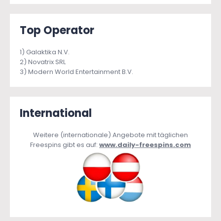
Top Operator
1)
Galaktika N.V.
2)
Novatrix SRL
3)
Modern World Entertainment B.V.
International
Weitere (internationale) Angebote mit täglichen
Freespins gibt es auf:
www.daily-freespins.com