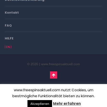
Kontakt
FAQ
HILFE
| EN |
© 2026 | www.freespinsaktuell.com
Freespins ohne Einzahlung -
www.freespinsaktuell.com nutzt Cookies, um
bestmögliche Funktionalität bieten zu können.
jeden Tag!
Mehr erfahren
Akzeptieren