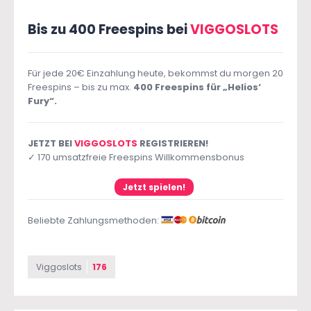
Bis zu 400 Freespins bei
VIGGOSLOTS
Für jede 20€ Einzahlung heute, bekommst du morgen 20
Freespins – bis zu max.
400 Freespins für „Helios‘
Fury“.
JETZT BEI
VIGGOSLOTS
REGISTRIEREN!
✓ 170 umsatzfreie Freespins Willkommensbonus
Jetzt spielen!
Beliebte Zahlungsmethoden:
Viggoslots
176