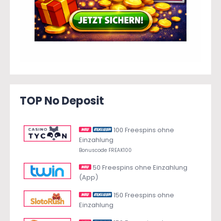
TOP No Deposit
100 Freespins ohne
Einzahlung
Bonuscode FREAK100
50 Freespins ohne Einzahlung
(App)
150 Freespins ohne
Einzahlung