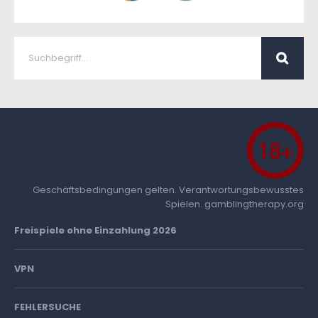
Geschäftsbedingungen gelten. Verantwortungsbewusstes
Spielen.
gamblingtherapy.org
Freispiele ohne Einzahlung 2026
VPN
FEHLERSUCHE