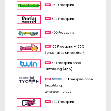
350 Freespins
500 Freespins
400 Freespins
100 Freespins + 100%
Bonus (alles umsatzfrei)
50 Freespins ohne
Einzahlung (App)
100 Freespins ohne
Einzahlung
Bonuscode FREAK100
800 Freespins