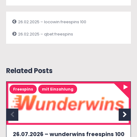
26.02.2025 – locowin freespins 100
26.02.2025 – qbet freespins
Related Posts
Freespins
mit Einzahlung
26.07.2026 – wunderwins freespins 100