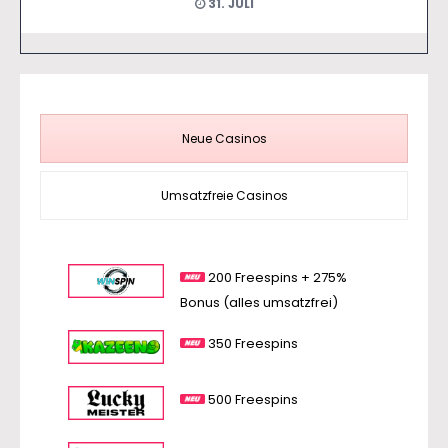
31. JULI
Neue Casinos
Umsatzfreie Casinos
200 Freespins + 275%
Bonus (alles umsatzfrei)
350 Freespins
500 Freespins