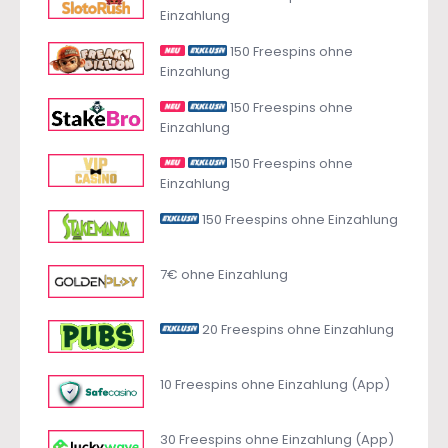
Einzahlung
150 Freespins ohne
Einzahlung
150 Freespins ohne
Einzahlung
150 Freespins ohne
Einzahlung
150 Freespins ohne Einzahlung
7€ ohne Einzahlung
20 Freespins ohne Einzahlung
10 Freespins ohne Einzahlung (App)
30 Freespins ohne Einzahlung (App)