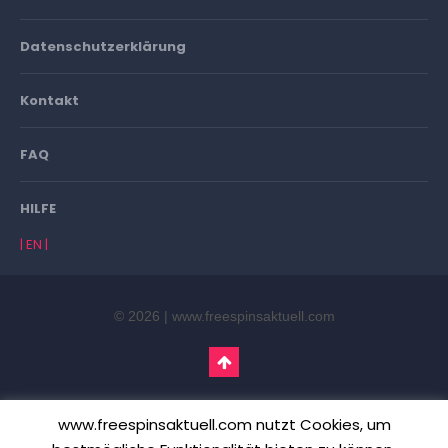
Datenschutzerklärung
Kontakt
FAQ
HILFE
| EN |
© 2026 | www.freespinsaktuell.com
Freespins ohne Einzahlung -
www.freespinsaktuell.com nutzt Cookies, um