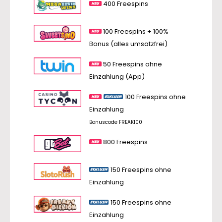
400 Freespins
100 Freespins + 100%
Bonus (alles umsatzfrei)
50 Freespins ohne
Einzahlung (App)
100 Freespins ohne
Einzahlung
Bonuscode FREAK100
800 Freespins
150 Freespins ohne
Einzahlung
150 Freespins ohne
Einzahlung