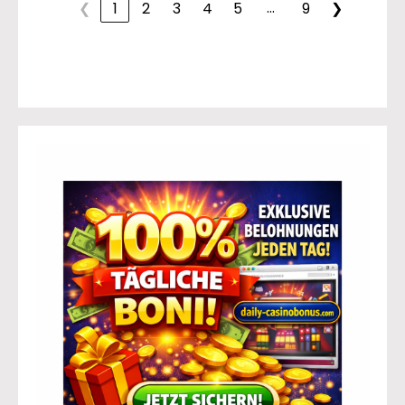
…
❮
1
2
3
4
5
9
❯