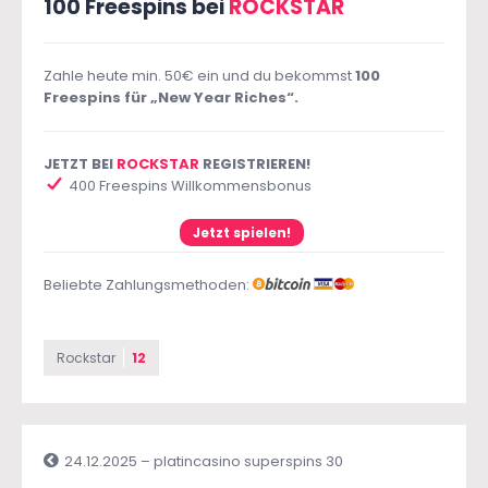
100 Freespins bei
ROCKSTAR
Zahle heute min. 50€ ein und du bekommst
100
Freespins für „New Year Riches“.
JETZT BEI
ROCKSTAR
REGISTRIEREN!
400 Freespins Willkommensbonus
Jetzt spielen!
Beliebte Zahlungsmethoden:
Rockstar
12
24.12.2025 – platincasino superspins 30