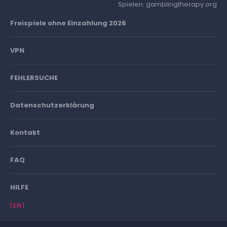
Spielen.
gamblingtherapy.org
Freispiele ohne Einzahlung 2026
VPN
FEHLERSUCHE
Datenschutzerklärung
Kontakt
FAQ
HILFE
| EN |