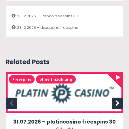
23.12.2025 – 11croco freespins 30
23.12.2025 – duxcasino freespins
Related Posts
Freespins
ohne Einzahlung
31.07.2026 – platincasino freespins 30
31. JULI