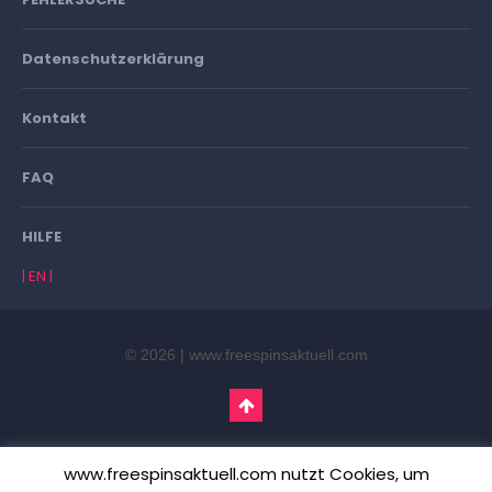
Datenschutzerklärung
Kontakt
FAQ
HILFE
| EN |
© 2026 | www.freespinsaktuell.com
Freespins ohne Einzahlung -
www.freespinsaktuell.com nutzt Cookies, um