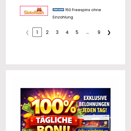
150 Freespins ohne
Einzahlung
…
❮
1
2
3
4
5
9
❯