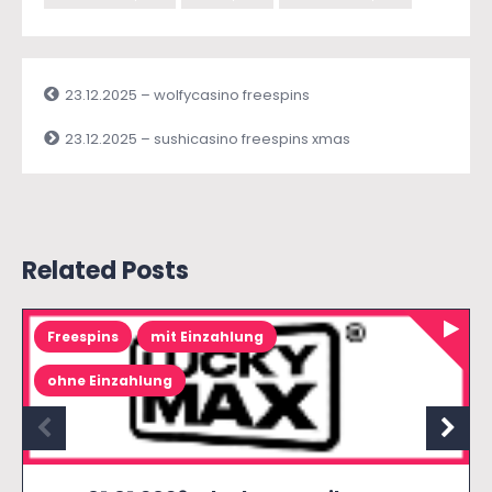
23.12.2025 – wolfycasino freespins
23.12.2025 – sushicasino freespins xmas
Related Posts
Freespins
mit Einzahlung
ohne Einzahlung