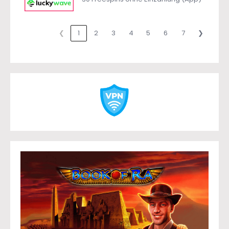
❮
1
2
3
4
5
6
7
❯