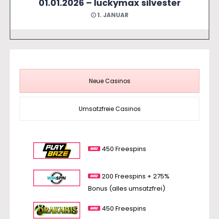
01.01.2026 – luckymax silvester
1. JANUAR
Neue Casinos
Umsatzfreie Casinos
450 Freespins
200 Freespins + 275%
Bonus (alles umsatzfrei)
450 Freespins