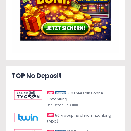
TOP No Deposit
100 Freespins ohne
Einzahlung
Bonuscode FREAK100
50 Freespins ohne Einzahlung
(App)