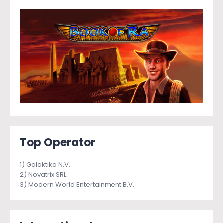
Top Operator
1)
Galaktika N.V.
2)
Novatrix SRL
3)
Modern World Entertainment B.V.