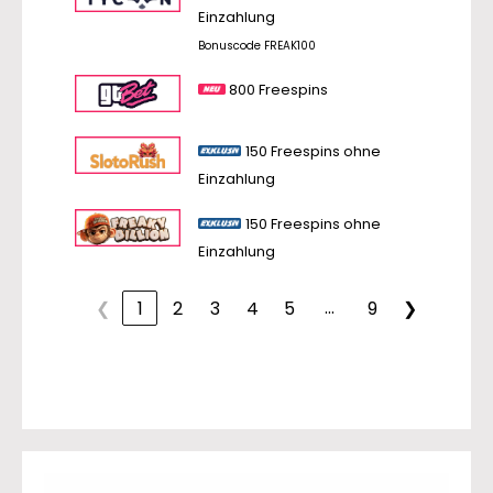
Einzahlung
Bonuscode FREAK100
800 Freespins
150 Freespins ohne
Einzahlung
150 Freespins ohne
Einzahlung
…
❮
1
2
3
4
5
9
❯