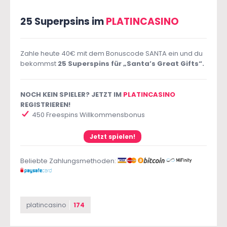
25 Superpsins im
PLATINCASINO
Zahle heute 40€ mit dem Bonuscode SANTA ein und du
bekommst
25 Superspins für „Santa’s Great Gifts“.
NOCH KEIN SPIELER? JETZT IM
PLATINCASINO
REGISTRIEREN!
450 Freespins Willkommensbonus
Jetzt spielen!
Beliebte Zahlungsmethoden:
platincasino
174