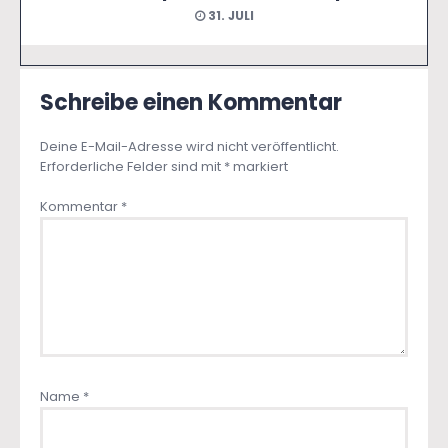
31. JULI
Schreibe einen Kommentar
Deine E-Mail-Adresse wird nicht veröffentlicht.
Erforderliche Felder sind mit
*
markiert
Kommentar
*
Name
*