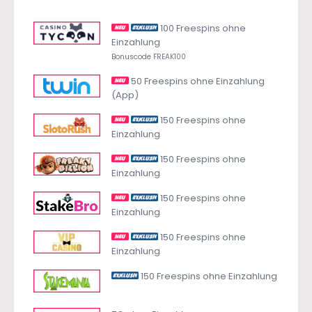
100 Freespins ohne
Einzahlung
Bonuscode FREAK100
50 Freespins ohne Einzahlung
(App)
150 Freespins ohne
Einzahlung
150 Freespins ohne
Einzahlung
150 Freespins ohne
Einzahlung
150 Freespins ohne
Einzahlung
150 Freespins ohne Einzahlung