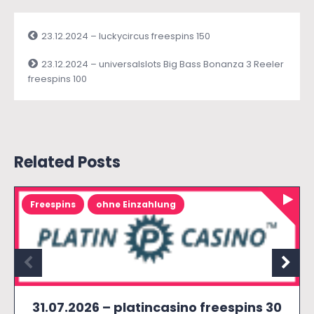
23.12.2024 – luckycircus freespins 150
23.12.2024 – universalslots Big Bass Bonanza 3 Reeler
freespins 100
Related Posts
Freespins
ohne Einzahlung
31.07.2026 – platincasino freespins 30