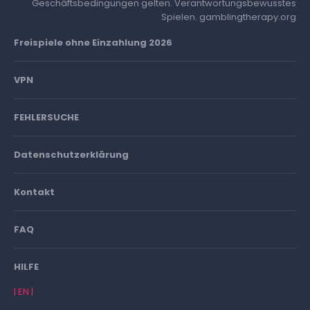
Geschäftsbedingungen gelten. Verantwortungsbewusstes
Spielen.
gamblingtherapy.org
Freispiele ohne Einzahlung 2026
VPN
FEHLERSUCHE
Datenschutzerklärung
Kontakt
FAQ
HILFE
| EN |