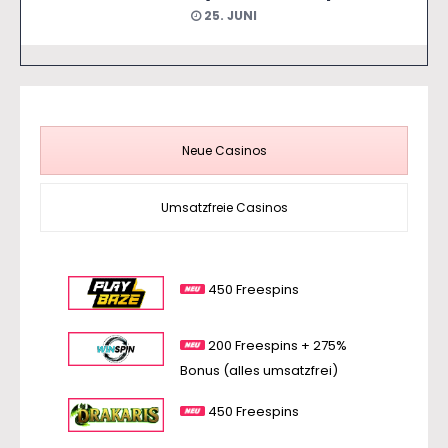
25. JUNI
Neue Casinos
Umsatzfreie Casinos
450 Freespins
200 Freespins + 275%
Bonus (alles umsatzfrei)
450 Freespins