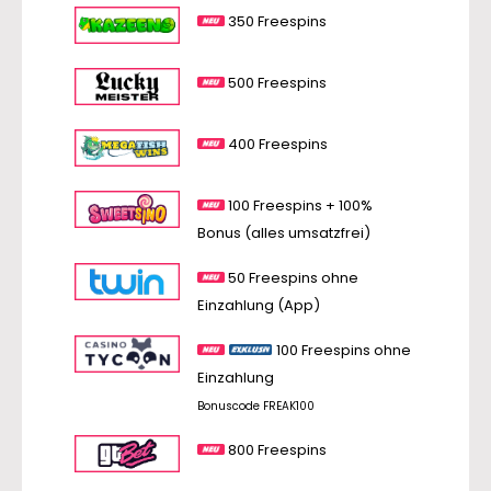
350 Freespins
500 Freespins
400 Freespins
100 Freespins + 100%
Bonus (alles umsatzfrei)
50 Freespins ohne
Einzahlung (App)
100 Freespins ohne
Einzahlung
Bonuscode FREAK100
800 Freespins