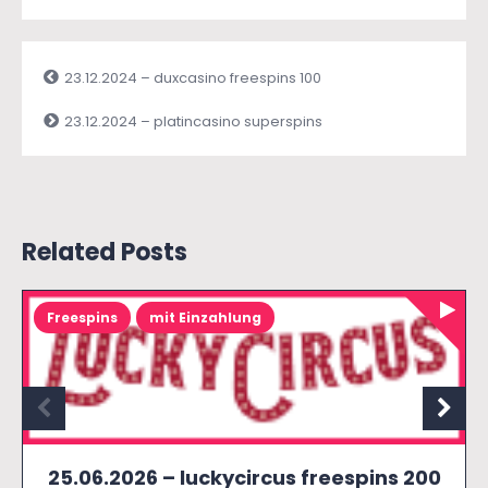
23.12.2024 – duxcasino freespins 100
23.12.2024 – platincasino superspins
Related Posts
Freespins
mit Einzahlung
25.06.2026 – luckycircus freespins 200