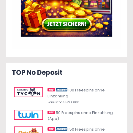
TOP No Deposit
100 Freespins ohne
Einzahlung
Bonuscode FREAK100
50 Freespins ohne Einzahlung
(App)
150 Freespins ohne