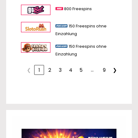
800 Freespins
150 Freespins ohne
Einzahlung
150 Freespins ohne
Einzahlung
…
❮
1
2
3
4
5
9
❯