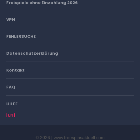
Freispiele ohne Einzahlung 2026
VPN
FEHLERSUCHE
Datenschutzerklärung
Kontakt
FAQ
HILFE
| EN |
© 2026 | www.freespinsaktuell.com