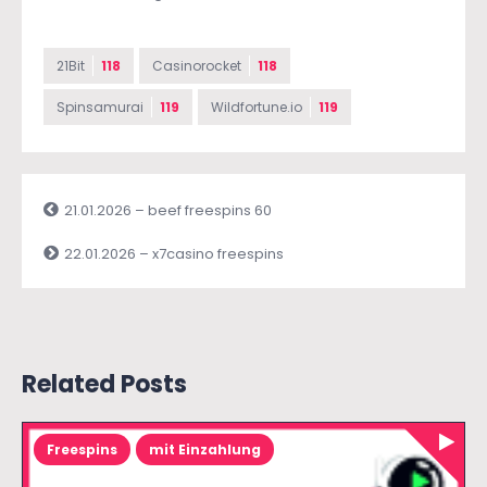
21Bit
118
Casinorocket
118
Spinsamurai
119
Wildfortune.io
119
21.01.2026 – beef freespins 60
22.01.2026 – x7casino freespins
Related Posts
Freespins
mit Einzahlung