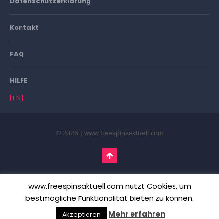
Datenschutzerklärung
Kontakt
FAQ
HILFE
| EN |
© 2026 | www.freespinsaktuell.com
Freespins ohne Einzahlung -
www.freespinsaktuell.com nutzt Cookies, um
bestmögliche Funktionalität bieten zu können.
jeden Tag!
Mehr erfahren
Akzeptieren