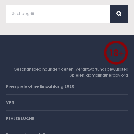
Geschäftsbedingungen gelten. Verantwortungsbewusstes
Spielen.
gamblingtherapy.org
Freispiele ohne Einzahlung 2026
VPN
FEHLERSUCHE