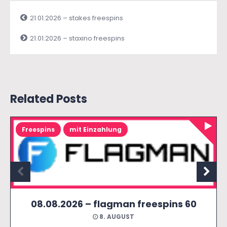
21.01.2026 – stakes freespins
21.01.2026 – staxino freespins
Related Posts
Freespins
mit Einzahlung
08.08.2026 – flagman freespins 60
8. AUGUST