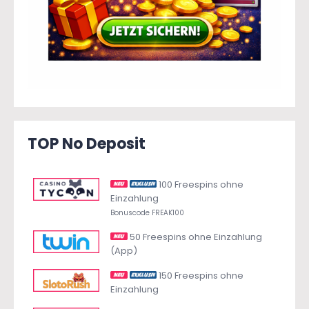
TOP No Deposit
100 Freespins ohne
Einzahlung
Bonuscode FREAK100
50 Freespins ohne Einzahlung
(App)
150 Freespins ohne
Einzahlung