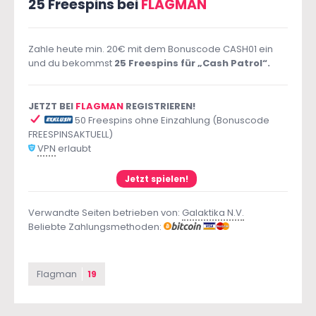
25 Freespins bei
FLAGMAN
Zahle heute min. 20€ mit dem Bonuscode CASH01 ein
und du bekommst
25 Freespins für „Cash Patrol“.
JETZT BEI
FLAGMAN
REGISTRIEREN!
50 Freespins ohne Einzahlung (Bonuscode
FREESPINSAKTUELL)
VPN
erlaubt
Jetzt spielen!
Verwandte Seiten betrieben von:
Galaktika N.V.
Beliebte Zahlungsmethoden:
Flagman
19