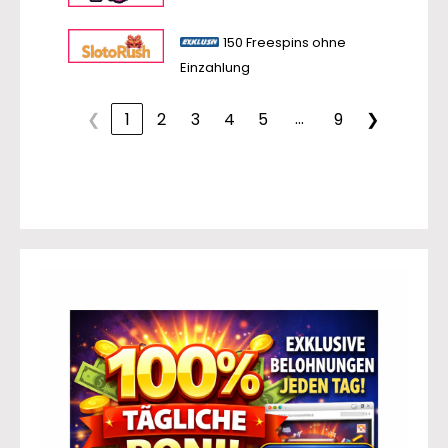
150 Freespins ohne
Einzahlung
…
❮
1
2
3
4
5
9
❯