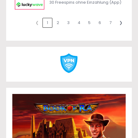
30 Freespins ohne Einzahlung (App)
❮
1
2
3
4
5
6
7
❯