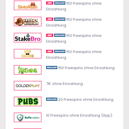
150 Freespins ohne
Einzahlung
150 Freespins ohne
Einzahlung
150 Freespins ohne
Einzahlung
150 Freespins ohne
Einzahlung
150 Freespins ohne Einzahlung
7€ ohne Einzahlung
20 Freespins ohne Einzahlung
10 Freespins ohne Einzahlung (App)