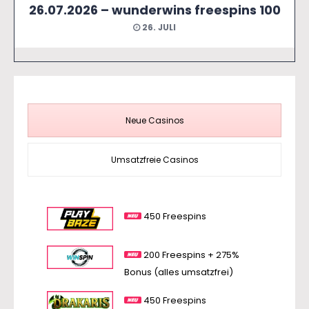
26.07.2026 – wunderwins freespins 100
26. JULI
Neue Casinos
Umsatzfreie Casinos
450 Freespins
200 Freespins + 275%
Bonus (alles umsatzfrei)
450 Freespins