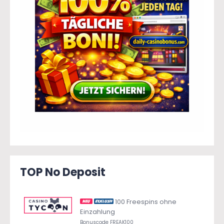
TOP No Deposit
100 Freespins ohne
Einzahlung
Bonuscode FREAK100