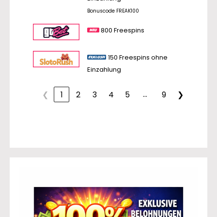
Bonuscode FREAK100
800 Freespins
150 Freespins ohne
Einzahlung
…
❮
1
2
3
4
5
9
❯