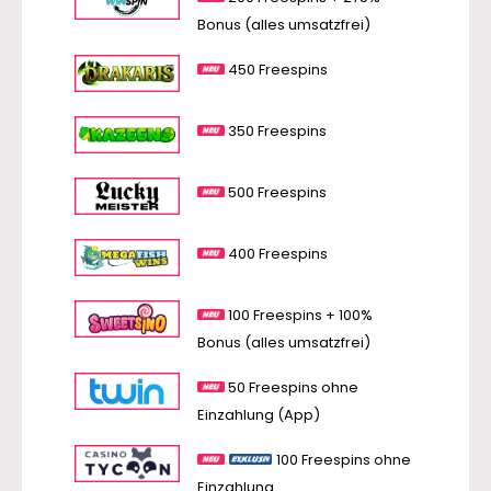
Bonus (alles umsatzfrei)
450 Freespins
350 Freespins
500 Freespins
400 Freespins
100 Freespins + 100%
Bonus (alles umsatzfrei)
50 Freespins ohne
Einzahlung (App)
100 Freespins ohne
Einzahlung