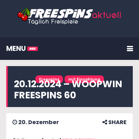
MENU
Freespins
mit Einzahlung
20.12.2024 – WOOPWIN
FREESPINS 60
20. Dezember
SHARE