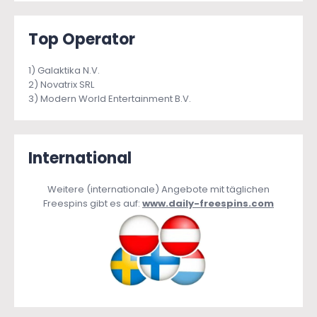
Top Operator
1)
Galaktika N.V.
2)
Novatrix SRL
3)
Modern World Entertainment B.V.
International
Weitere (internationale) Angebote mit täglichen
Freespins gibt es auf:
www.daily-freespins.com