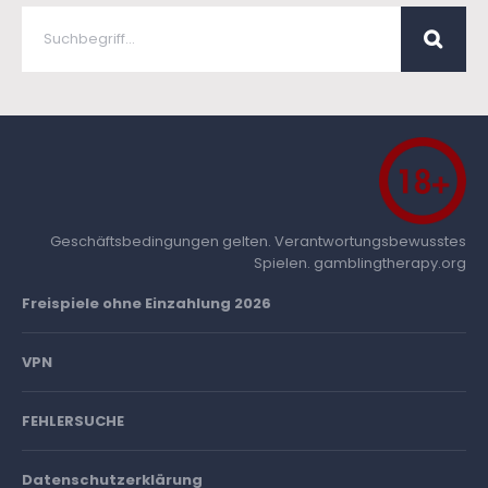
Geschäftsbedingungen gelten. Verantwortungsbewusstes
Spielen.
gamblingtherapy.org
Freispiele ohne Einzahlung 2026
VPN
FEHLERSUCHE
Datenschutzerklärung