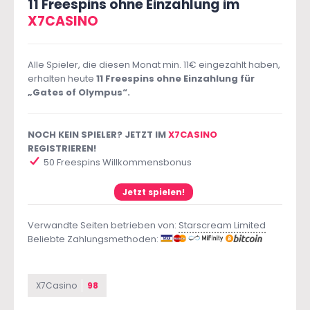
11 Freespins ohne Einzahlung im
X7CASINO
Alle Spieler, die diesen Monat min. 11€ eingezahlt haben,
erhalten heute
11 Freespins ohne Einzahlung für
„Gates of Olympus“.
NOCH KEIN SPIELER? JETZT IM
X7CASINO
REGISTRIEREN!
50 Freespins Willkommensbonus
Jetzt spielen!
Verwandte Seiten betrieben von:
Starscream Limited
Beliebte Zahlungsmethoden:
X7Casino
98