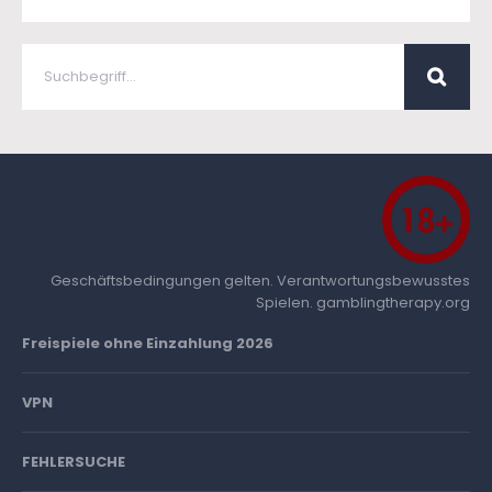
Geschäftsbedingungen gelten. Verantwortungsbewusstes
Spielen.
gamblingtherapy.org
Freispiele ohne Einzahlung 2026
VPN
FEHLERSUCHE