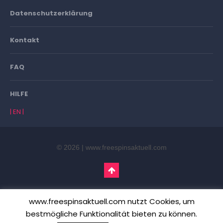
Datenschutzerklärung
Kontakt
FAQ
HILFE
| EN |
© 2026 | www.freespinsaktuell.com
Freespins ohne Einzahlung -
www.freespinsaktuell.com nutzt Cookies, um
bestmögliche Funktionalität bieten zu können.