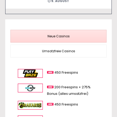
9. AUGUST
Neue Casinos
Umsatzfreie Casinos
450 Freespins
200 Freespins + 275%
Bonus (alles umsatzfrei)
450 Freespins