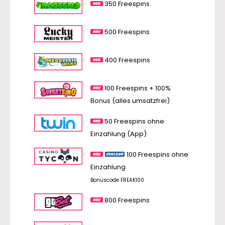
350 Freespins
500 Freespins
400 Freespins
100 Freespins + 100%
Bonus (alles umsatzfrei)
50 Freespins ohne
Einzahlung (App)
100 Freespins ohne
Einzahlung
Bonuscode FREAK100
800 Freespins