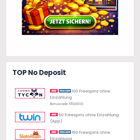
TOP No Deposit
100 Freespins ohne
Einzahlung
Bonuscode FREAK100
50 Freespins ohne Einzahlung
(App)
150 Freespins ohne
Einzahlung