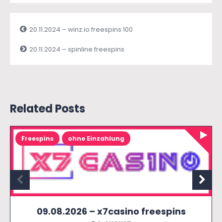
20.11.2024 – winz.io freespins 100
20.11.2024 – spinline freespins
Related Posts
Freespins
ohne Einzahlung
09.08.2026 – x7casino freespins