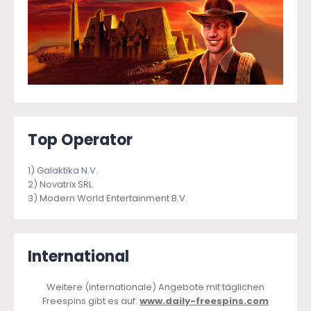
Top Operator
1)
Galaktika N.V.
2)
Novatrix SRL
3)
Modern World Entertainment B.V.
International
Weitere (internationale) Angebote mit täglichen
Freespins gibt es auf:
www.daily-freespins.com