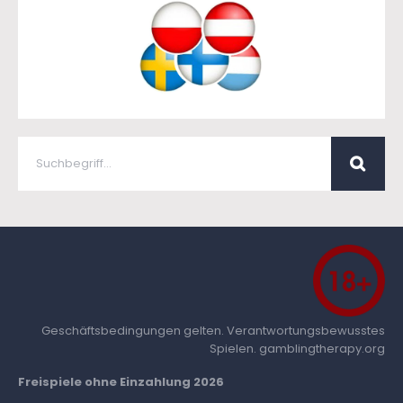
Geschäftsbedingungen gelten. Verantwortungsbewusstes
Spielen.
gamblingtherapy.org
Freispiele ohne Einzahlung 2026