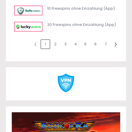
10 Freespins ohne Einzahlung (App)
30 Freespins ohne Einzahlung (App)
❮
1
2
3
4
5
6
7
❯