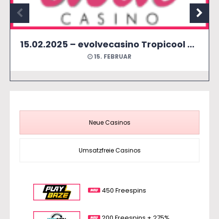
15.02.2025 – evolvecasino Tropicool 4 freespins
15. FEBRUAR
Neue Casinos
Umsatzfreie Casinos
450 Freespins
200 Freespins + 275%