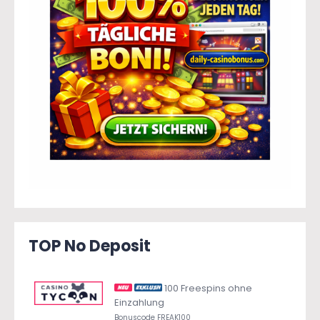
TOP No Deposit
100 Freespins ohne
Einzahlung
Bonuscode FREAK100