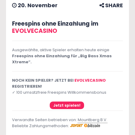
20. November
SHARE
Freespins ohne Einzahlung im
EVOLVECASINO
Ausgewählte, aktive Spieler erhalten heute einige
Freespins ohne Einzahlung für „Big Bass Xmas
Xtreme“.
NOCH KEIN SPIELER? JETZT BEI
EVOLVECASINO
REGISTRIEREN!
✓ 100 umsatzfreie Freespins Willkommensbonus
Jetzt spielen!
Verwandte Seiten betrieben von:
Mountberg B.V.
Beliebte Zahlungsmethoden: