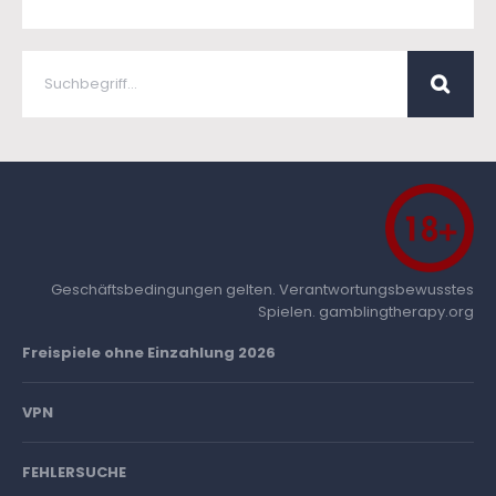
Geschäftsbedingungen gelten. Verantwortungsbewusstes
Spielen.
gamblingtherapy.org
Freispiele ohne Einzahlung 2026
VPN
FEHLERSUCHE