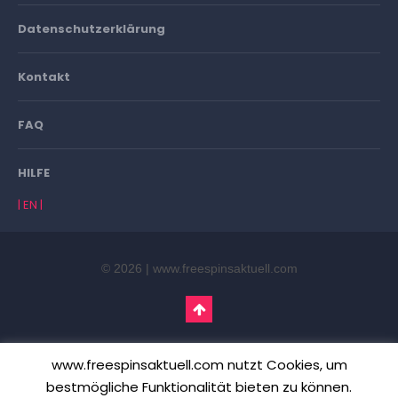
Datenschutzerklärung
Kontakt
FAQ
HILFE
| EN |
© 2026 | www.freespinsaktuell.com
Freespins ohne Einzahlung -
www.freespinsaktuell.com nutzt Cookies, um
bestmögliche Funktionalität bieten zu können.