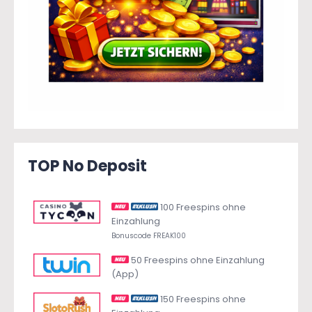
TOP No Deposit
100 Freespins ohne
Einzahlung
Bonuscode FREAK100
50 Freespins ohne Einzahlung
(App)
150 Freespins ohne