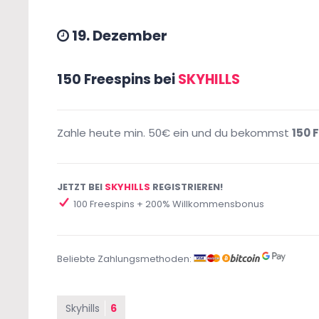
19. Dezember
150 Freespins bei
SKYHILLS
Zahle heute min. 50€ ein und du bekommst
150 
JETZT BEI
SKYHILLS
REGISTRIEREN!
100 Freespins + 200% Willkommensbonus
Beliebte Zahlungsmethoden:
Skyhills
6