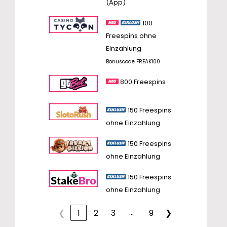
(App)
100
Freespins ohne
Einzahlung
Bonuscode FREAK100
800 Freespins
150 Freespins
ohne Einzahlung
150 Freespins
ohne Einzahlung
Freespins
ohne Einzahlung
150 Freespins
ohne Einzahlung
…
❮
1
2
3
9
❯