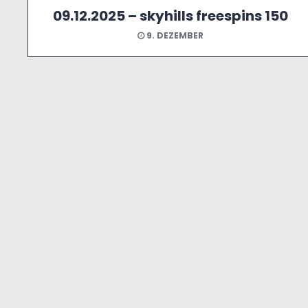
09.12.2025 – skyhills freespins 150
9. DEZEMBER