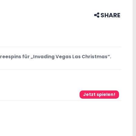
SHARE
Freespins für „Invading Vegas Las Christmas“.
Jetzt spielen!