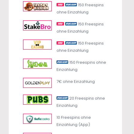
150 Freespins
ohne Einzahlung
150 Freespins
ohne Einzahlung
150 Freespins
ohne Einzahlung
150 Freespins ohne
Einzahlung
7€ ohne Einzahlung
20 Freespins ohne
Einzahlung
10 Freespins ohne
Einzahlung (App)