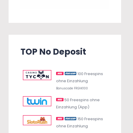
TOP No Deposit
100 Freespins
ohne Einzahlung
Bonuscode FREAK100
50 Freespins ohne
Einzahlung (App)
150 Freespins
ohne Einzahlung