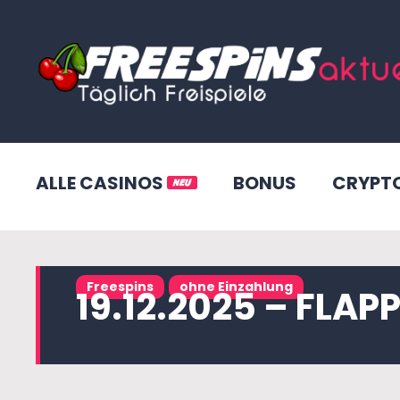
ALLE CASINOS
BONUS
CRYPT
Freespins
ohne Einzahlung
19.12.2025 – FLA