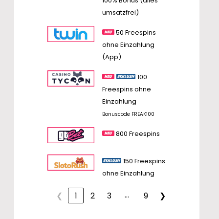
100% Bonus (alles
umsatzfrei)
50 Freespins
ohne Einzahlung
(App)
100
Freespins ohne
Einzahlung
Bonuscode FREAK100
800 Freespins
150 Freespins
ohne Einzahlung
Freespins
ohne Einzahlung
…
❮
1
2
3
9
❯