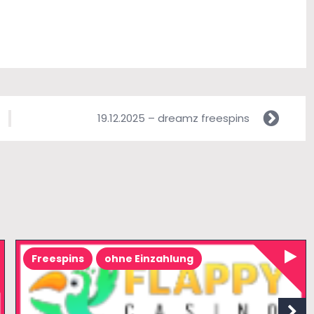
19.12.2025 – dreamz freespins
Freespins
ohne Einzahlung