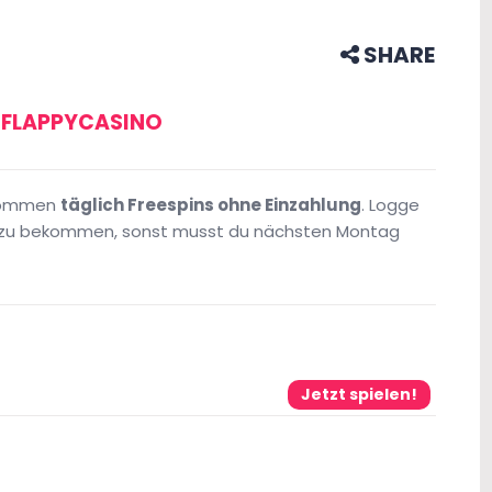
SHARE
m
FLAPPYCASINO
bekommen
täglich Freespins ohne Einzahlung
. Logge
ns zu bekommen, sonst musst du nächsten Montag
Jetzt spielen!