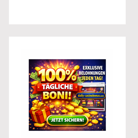
02.01.2026 – flappycasino freespins
2. JANUAR