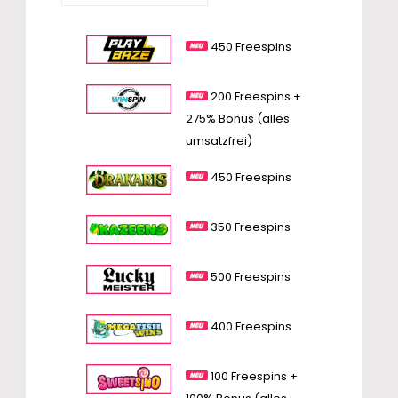
450 Freespins
200 Freespins +
275% Bonus (alles
umsatzfrei)
450 Freespins
350 Freespins
500 Freespins
400 Freespins
100 Freespins +