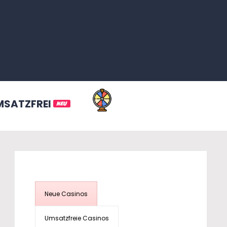
MSATZFREI
Neue Casinos
Umsatzfreie Casinos