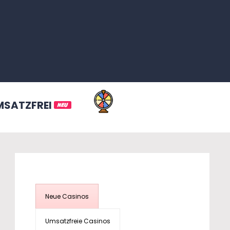
MSATZFREI
Neue Casinos
Umsatzfreie Casinos