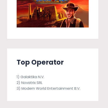
Top Operator
1)
Galaktika N.V.
2)
Novatrix SRL
3)
Modern World Entertainment B.V.