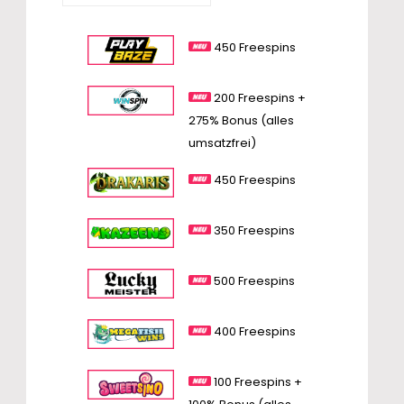
450 Freespins
200 Freespins +
275% Bonus (alles
umsatzfrei)
450 Freespins
350 Freespins
500 Freespins
400 Freespins
100 Freespins +