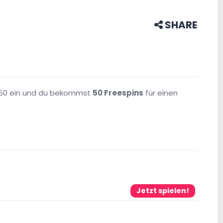
SHARE
E50 ein und du bekommst
50 Freespins
für einen
Jetzt spielen!