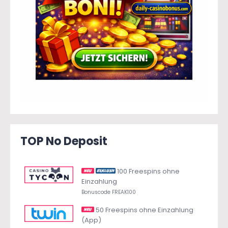
TOP No Deposit
100 Freespins ohne
Einzahlung
Bonuscode FREAK100
50 Freespins ohne Einzahlung
(App)