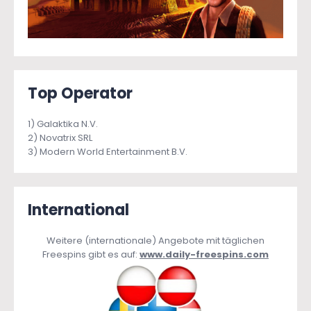
Top Operator
1)
Galaktika N.V.
2)
Novatrix SRL
3)
Modern World Entertainment B.V.
International
Weitere (internationale) Angebote mit täglichen
Freespins gibt es auf:
www.daily-freespins.com