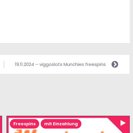
19.11.2024 – viggoslots Munchies freespins
Freespins
mit Einzahlung