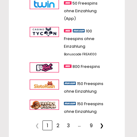
50 Freespins
ohne Einzahlung
(App)
100
Freespins ohne
Einzahlung
Bonuscode FREAK100
800 Freespins
150 Freespins
ohne Einzahlung
150 Freespins
ohne Einzahlung
…
❮
1
2
3
9
❯
Freespins
ohne Einzahlung