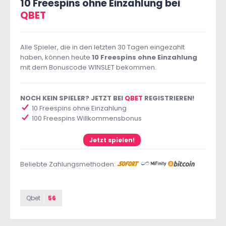
10 Freespins ohne Einzahlung bei
QBET
Alle Spieler, die in den letzten 30 Tagen eingezahlt
haben, können heute
10 Freespins ohne Einzahlung
mit dem Bonuscode WINSLET bekommen.
NOCH KEIN SPIELER? JETZT BEI
QBET
REGISTRIEREN!
10 Freespins ohne Einzahlung
100 Freespins Willkommensbonus
Jetzt spielen!
Beliebte Zahlungsmethoden:
Qbet
56