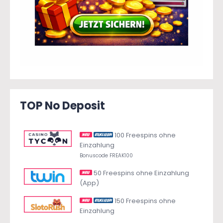
TOP No Deposit
100 Freespins ohne
Einzahlung
Bonuscode FREAK100
50 Freespins ohne Einzahlung
(App)
150 Freespins ohne
Einzahlung