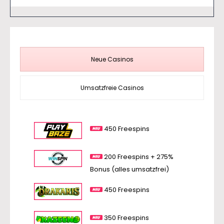
Neue Casinos
Umsatzfreie Casinos
450 Freespins
200 Freespins + 275%
Bonus (alles umsatzfrei)
450 Freespins
350 Freespins