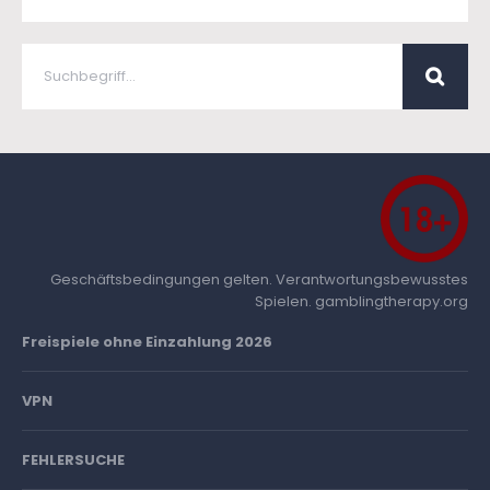
Geschäftsbedingungen gelten. Verantwortungsbewusstes
Spielen.
gamblingtherapy.org
Freispiele ohne Einzahlung 2026
VPN
FEHLERSUCHE