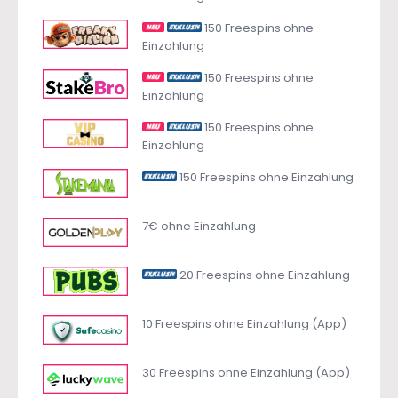
150 Freespins ohne
Einzahlung
150 Freespins ohne
Einzahlung
150 Freespins ohne
Einzahlung
150 Freespins ohne Einzahlung
7€ ohne Einzahlung
20 Freespins ohne Einzahlung
10 Freespins ohne Einzahlung (App)
30 Freespins ohne Einzahlung (App)