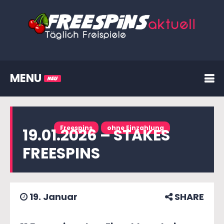
MENU
Freespins
ohne Einzahlung
19.01.2026 – STAKES
FREESPINS
19. Januar
SHARE