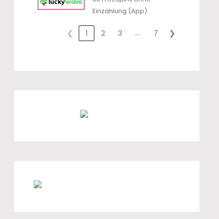
Einzahlung (App)
…
❮
1
2
3
7
❯