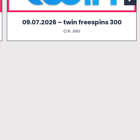
09.07.2026 – twin freespins 300
9. JULI