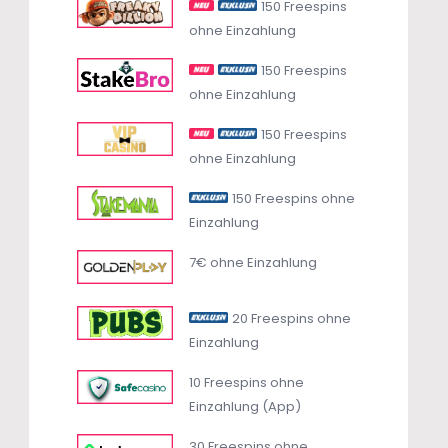
150 Freespins
ohne Einzahlung
150 Freespins
ohne Einzahlung
150 Freespins
ohne Einzahlung
150 Freespins ohne
Einzahlung
7€ ohne Einzahlung
20 Freespins ohne
Einzahlung
10 Freespins ohne
Einzahlung (App)
30 Freespins ohne