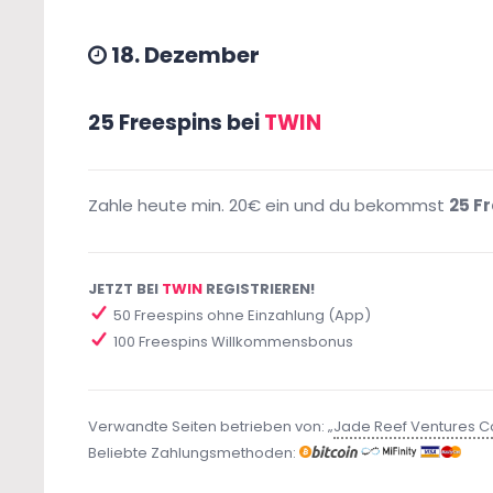
18. Dezember
25 Freespins bei
TWIN
Zahle heute min. 20€ ein und du bekommst
25 F
JETZT BEI
TWIN
REGISTRIEREN!
50 Freespins ohne Einzahlung (App)
100 Freespins Willkommensbonus
Verwandte Seiten betrieben von: „
Jade Reef Ventures C
Beliebte Zahlungsmethoden: