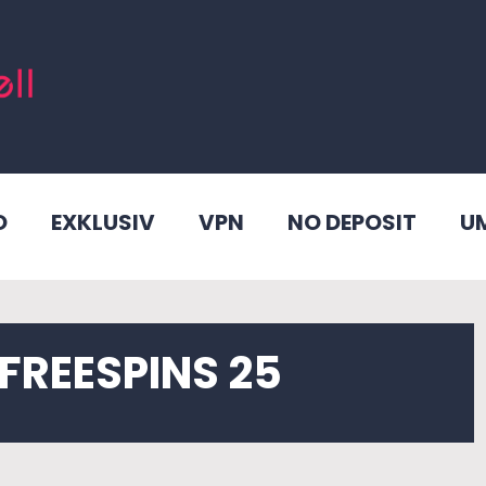
O
EXKLUSIV
VPN
NO DEPOSIT
U
 FREESPINS 25