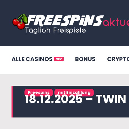
ALLE CASINOS
BONUS
CRYPT
Freespins
mit Einzahlung
18.12.2025 – TWIN