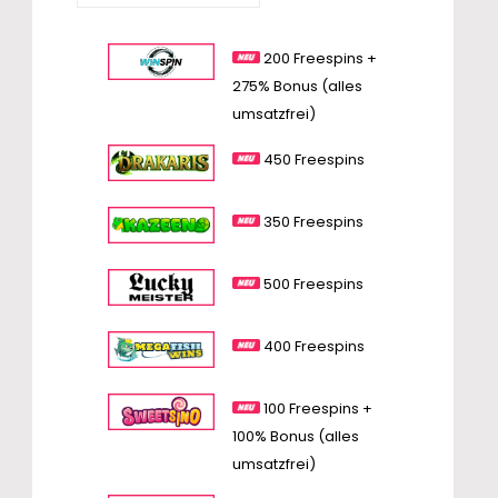
200 Freespins +
275% Bonus (alles
umsatzfrei)
450 Freespins
350 Freespins
500 Freespins
400 Freespins
100 Freespins +
100% Bonus (alles
umsatzfrei)