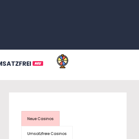
MSATZFREI
Neue Casinos
Umsatzfreie Casinos