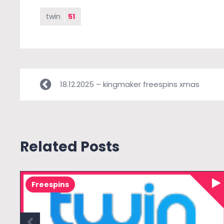
twin
51
18.12.2025 – kingmaker freespins xmas
Related Posts
Freespins