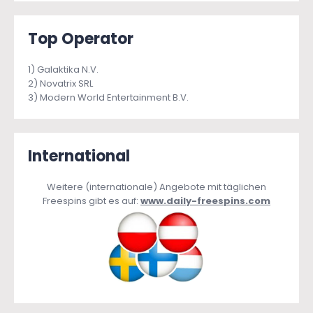
Top Operator
1)
Galaktika N.V.
2)
Novatrix SRL
3)
Modern World Entertainment B.V.
International
Weitere (internationale) Angebote mit täglichen
Freespins gibt es auf:
www.daily-freespins.com