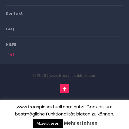
Kontakt
FAQ
HILFE
| EN |
© 2026 | www.freespinsaktuell.com
Freespins ohne Einzahlung -
www.freespinsaktuell.com nutzt Cookies, um
bestmögliche Funktionalität bieten zu können.
jeden Tag!
Mehr erfahren
Akzeptieren