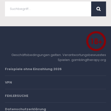
Geschäftsbedingungen gelten. Verantwortungsbewusstes
Spielen.
gamblingtherapy.org
Freispiele ohne Einzahlung 2026
VPN
FEHLERSUCHE
Datenschutzerklärung