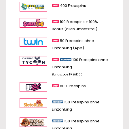
400 Freespins
100 Freespins + 100%
Bonus (alles umsatzfrei)
50 Freespins ohne
Einzahlung (App)
100 Freespins ohne
Einzahlung
Bonuscode FREAK100
800 Freespins
150 Freespins ohne
Einzahlung
150 Freespins ohne
Einzahlung