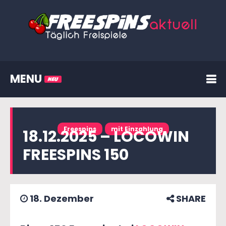
MENU
Freespins
mit Einzahlung
18.12.2025 – LOCOWIN
FREESPINS 150
18. Dezember
SHARE