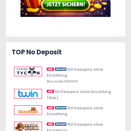
TOP No Deposit
100 Freespins ohne
Einzahlung
Bonuscode FREAK100
50 Freespins ohne Einzahlung
(App)
150 Freespins ohne
Einzahlung
150 Freespins ohne
Einzahlung