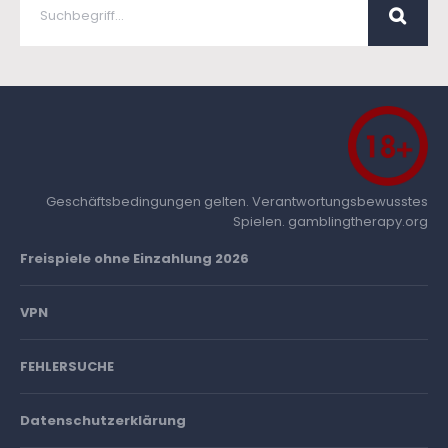
Geschäftsbedingungen gelten. Verantwortungsbewusstes
Spielen.
gamblingtherapy.org
Freispiele ohne Einzahlung 2026
VPN
FEHLERSUCHE
Datenschutzerklärung